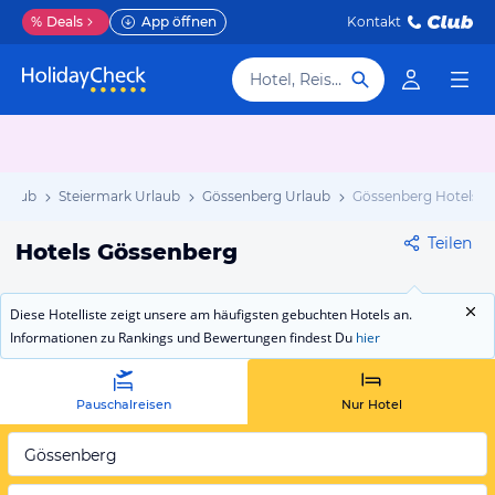
%
Deals
App öffnen
Kontakt
Hotel, Reiseziel
Urlaub
Steiermark Urlaub
Gössenberg Urlaub
Gössenberg Hotels
Teilen
Hotels Gössenberg
Diese Hotelliste zeigt unsere am häufigsten gebuchten Hotels an.
Informationen zu Rankings und Bewertungen findest Du
hier
Pauschalreisen
Nur Hotel
Gössenberg