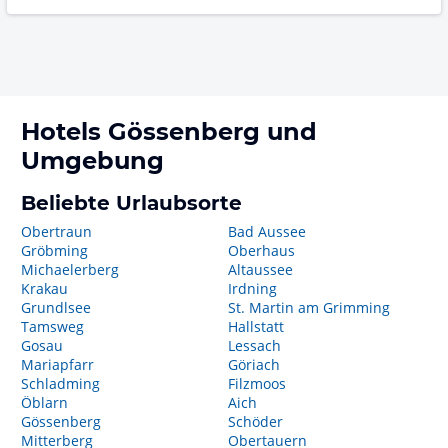
Hotels
Gössenberg
und
Umgebung
Beliebte Urlaubsorte
Obertraun
Bad Aussee
Gröbming
Oberhaus
Michaelerberg
Altaussee
Krakau
Irdning
Grundlsee
St. Martin am Grimming
Tamsweg
Hallstatt
Gosau
Lessach
Mariapfarr
Göriach
Schladming
Filzmoos
Öblarn
Aich
Gössenberg
Schöder
Mitterberg
Obertauern