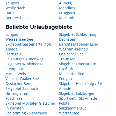
Tauplitz
Auberg
Weißpriach
Mandling
Haus
Pruggern
Donnersbach
Radstadt
Beliebte Urlaubsgebiete
Lungau
Skigebiet Schladming
Weissensee See
Dachstein
Skigebiet Gasteinertal / Ski
Berchtesgadener Land
Amadé
Wagrain-Kleinarl
Flachgau
Ossiacher See
Salzburger Almenweg
Traunsee
Skigebiet Winklmoos /
Skigebiet Obertauern
Steinplatte
Großarltal
Messe Wels
Millstätter See
Villach - Faaker See -
Pongau
Ossiacher See
Skigebiet Hochkönig / Ski
Skigebiet Saalbach
Amadé
Hinterglemm
Skigebiet Salzburger
Fuschlsee
Sportwelt - Ski Amadé
Skigebiet Mölltaler Gletscher
Pölstal
in Kärnten
Salzkammergut
Schladming - Rohrmoos
Wörthersee