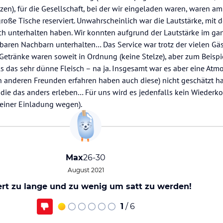
zen), für die Gesellschaft, bei der wir eingeladen waren, waren am
oße Tische reserviert. Unwahrscheinlich war die Lautstärke, mit 
ich unterhalten haben. Wir konnten aufgrund der Lautstärke im ga
aren Nachbarn unterhalten… Das Service war trotz der vielen Gäst
Getränke waren soweit in Ordnung (keine Stelze), aber zum Beispi
ls das sehr dünne Fleisch – na ja. Insgesamt war es aber eine Atmo
anderen Freunden erfahren haben auch diese) nicht geschätzt ha
te, die das anders erleben… Für uns wird es jedenfalls kein Wieder
 einer Einladung wegen).
Max
26-30
August 2021
rt zu lange und zu wenig um satt zu werden!
1
/ 6