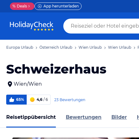
%
Deals
App herunterladen
Europa Urlaub
Österreich Urlaub
Wien Urlaub
Wien Urlaub
Schweizerhaus
Wien/Wien
65%
4,6
/ 6
23 Bewertungen
Reisetippübersicht
Bewertungen
Bilder