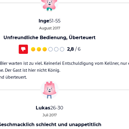
Inge
51-55
August 2017
Unfreundliche Bedienung, Überteuert
2,8
/ 6
ier warten ist zu viel. Keinerlei Entschuldigung vom Kellner, nur 
. Der Gast ist hier nicht König.
nd überteuert.
Lukas
26-30
Juli 2017
Geschmacklich schlecht und unappetitlich