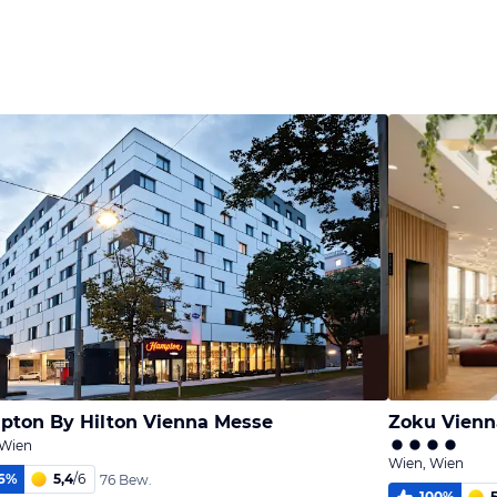
Bild
Bild
Bild
melden
melden
melden
von Jörn
von Jörn
von Jörn
ton By Hilton Vienna Messe
Zoku Vienn
 Wien
Wien, Wien
6
%
5,4
/
6
76 Bew.
100
%
5