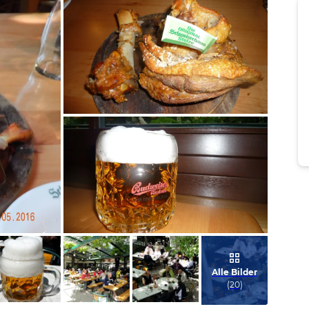
Bild melden
von Klaudia
Bild melden
von Klaudia
Alle Bilder
(
20
)