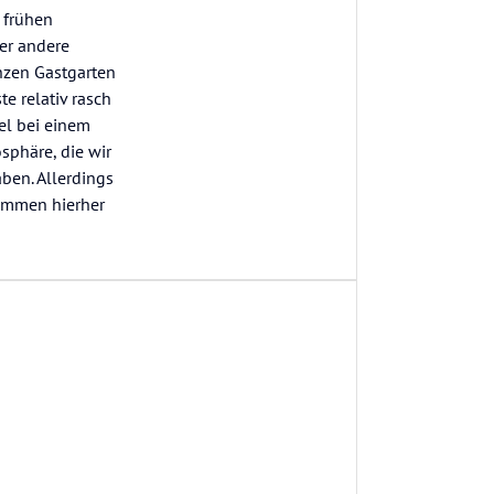
 frühen
der andere
nzen Gastgarten
e relativ rasch
el bei einem
sphäre, die wir
ben. Allerdings
kommen hierher