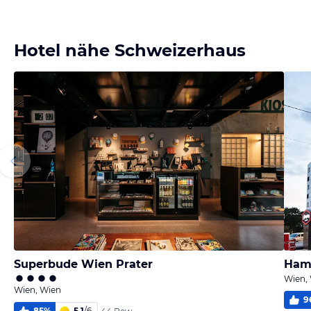
Bild
Bild
Bild
Bild
melden
melden
melden
melden
von Klaudia
von Jörn
von Jörn
von Jörn
Hotel nähe Schweizerhaus
Superbude Wien Prater
Hamp
Wien,
Wien, Wien
9
85
%
5,1
/
6