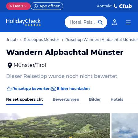
%
Deals
App öffnen
Kontakt
Hotel, Reiseziel
er Urlaub
Reisetipps Münster
Reisetipp Wandern Alpbachtal Münster
Wandern Alpbachtal Münster
Münster/Tirol
Dieser Reisetipp wurde noch nicht bewertet.
Reisetipp bewerten
Bilder hochladen
Reisetippübersicht
Bewertungen
Bilder
Hotels