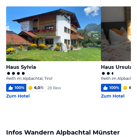
Haus Sylvia
Haus Ursula
Reith im Alpbachtal, Tirol
Reith im Alpbachtal,
100
%
6,0
/
6
100
%
6,0
/
28 Bew.
Zum Hotel
Zum Hotel
Infos Wandern Alpbachtal Münster