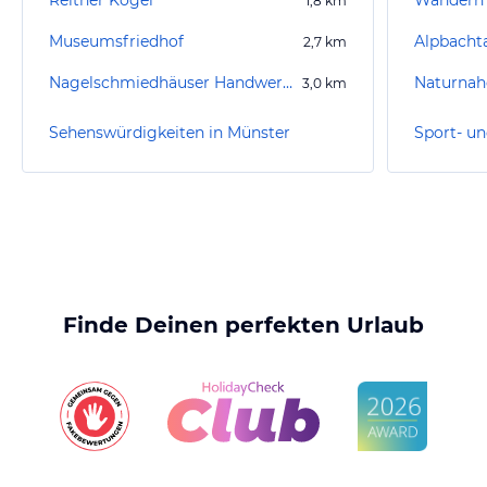
Reither Kogel
Wandern B
1,8
km
Museumsfriedhof
Alpbachta
2,7
km
Nagelschmiedhäuser Handwerkskunst-Museum
Naturnahe
3,0
km
Sehenswürdigkeiten in Münster
Finde Deinen perfekten Urlaub