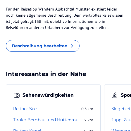
Für den Reisetipp Wandern Alpbachtal Münster existiert leider
noch keine allgemeine Beschreibung. Dein wertvolles Reisewissen
ist jetzt gefragt. Hilf mit, objektive Informationen wie in
Reiseführern anderen Urlaubern zur Verfügung zu stellen.
Beschreibung bearbeiten
Interessantes in der Nähe
Sehenswürdigkeiten
Spor
Reither See
Skigebiet
0,5
km
Tiroler Bergbau- und Hüttenmuseum
Juppi Za
1,7
km