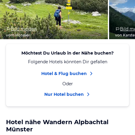
Bild melden
Bild m
vom Hotelier
von Karst
Möchtest Du Urlaub in der Nähe buchen?
Folgende Hotels könnten Dir gefallen
Hotel & Flug buchen
Oder
Nur Hotel buchen
Hotel nähe Wandern Alpbachtal
Münster