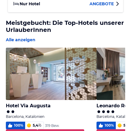
Nur Hotel
ANGEBOTE
Meistgebucht: Die Top-Hotels unserer
UrlauberInnen
Alle anzeigen
Hotel Via Augusta
Leonardo Roya
Barcelona, Katalonien
Barcelona, Katalon
100
%
5,4
/
6
100
%
5,6
/
319 Bew.