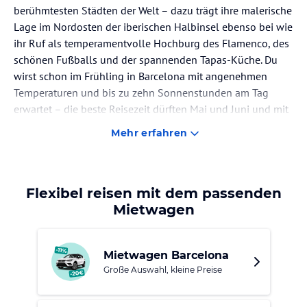
berühmtesten Städten der Welt – dazu trägt ihre malerische
Lage im Nordosten der iberischen Halbinsel ebenso bei wie
ihr Ruf als temperamentvolle Hochburg des Flamenco, des
schönen Fußballs und der spannenden Tapas-Küche. Du
wirst schon im Frühling in Barcelona mit angenehmen
Temperaturen und bis zu zehn Sonnenstunden am Tag
erwartet – die beste Reisezeit dürften Mai und Juni und mit
Abstrichen auch der Juli sein. Aber auch das sei hier gesagt:
Mehr erfahren
Im Juli und August ist die Innenstadt von Barcelona stark
besucht. Vor allem „La Rambla“, eine der bekanntesten
Flaniermeilen der Stadt, erfreut sich dabei großer
Beliebtheit. Hier sind viele Geschäfte, Bars und Restaurants
Flexibel reisen mit dem passenden
zu finden. Wenn Du den lebendigen Trubel der
Mietwagen
katalanischen Hauptstadt suchst und liebst, wirst Du ihn
hier auf jeden Fall finden. Eine gute Nachricht ist sicher
Mietwagen Barcelona
auch, dass Barcelonas Innenstadt an vielen Stellen vom
Große Auswahl, kleine Preise
Autoverkehr befreit wurde. Für passionierte
FußgängerInnen ein Traum.