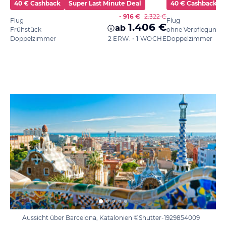
40 € Cashback
Super Last Minute Deal
40 € Cashback
- 916 €
2.322 €
Flug
Flug
1.406 €
ab
Frühstück
ohne Verpflegung
Doppelzimmer
2 ERW. • 1 WOCHE
Doppelzimmer
Aussicht über Barcelona, Katalonien ©Shutter-1929854009