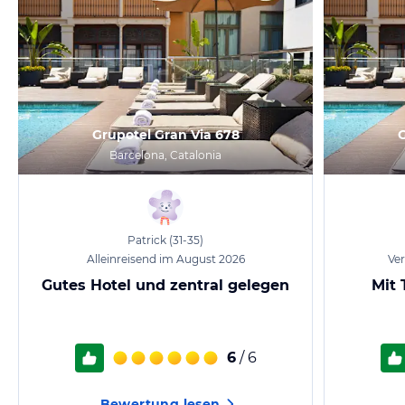
Grupotel Gran Via 678
G
Barcelona, Catalonia
Patrick
(31-35)
Alleinreisend im August 2026
Ver
Gutes Hotel und zentral gelegen
Mit 
6
/ 6
Bewertung lesen