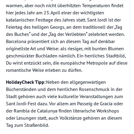
Um Barcelona wirklich kennenzulernen, planst Du am
warmen, aber noch nicht überhitzten Temperaturen findet
besten mehrere Tage ein.
Die herrliche Architektur der Stadt,
hier jedes Jahr am 23. April einer der wichtigsten
die fröhlichen Menschen, das fantastische Essen – Du wirst
katalanischen Festtage des Jahres statt. Sant Jordi ist der
in jedem Stadtviertel Barcelonas Plätze finden, die sich auf
Feiertag des heiligen Georgs, an dem traditionell der „Tag
jedem Instagram-Account prima machen. Das Barri Gótic
des Buches“ und der „Tag der Verliebten“ zelebriert werden.
zum Beispiel, das alte Zentrum der Stadt: Einige der
Barcelona präsentiert sich an diesem Tag auf denkbar
Gebäude stammen noch aus der Zeit der Römer, viele aus
originellste Art und Weise: als riesiger, mit bunten Blumen
der des Mittelalters. Ein Spaziergang durch das Barri Gótic
geschmückter Buchladen nämlich. Ein herrliches Stadtbild,
fühlt sich an wie eine Zeitreise. Viele BesucherInnern
Du wirst entzückt sein, die europäische Metropole auf diese
wollen erfahrungsgemäß einen Barcelona-Trip auch mit
romantische Weise erleben zu dürfen.
einem Besuch des Stadions Nou Camp verbinden, in dem
HolidayCheck Tipp:
Neben den allgegenwärtigen
traditionell die besten Fußballspieler der Welt antreten.
Bücherständen und dem herrlichen Rosenschmuck in der
Noch bis zur Saison 2025/26 aber wird das berühmte
Stadt gehören auch viele kulturelle Veranstaltungen zum
Stadion restauriert und ist nicht für Führungen geöffnet.
Sant Jordi-Fest dazu. Vor allem am Passeig de Gracia oder
Erst im Jahr 2026 wird der Umbau abgeschlossen sein.
der Rambla de Catalunya finden literarische Workshops
Dann finden in einem der modernsten Stadien der Welt 105
oder Lesungen statt, auch Volkstänze gehören an diesem
000 Zuschauer Platz.
Tag zum Straßenbild.