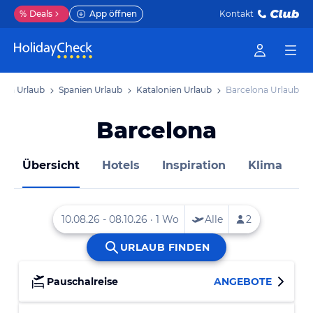
%
Deals
App öffnen
Kontakt
opa Urlaub
Spanien Urlaub
Katalonien Urlaub
Barcelona Urlaub
Barcelona
Übersicht
Hotels
Inspiration
Klima
M
Pauschalreise
ANGEBOTE