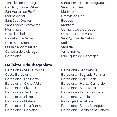
Torrelles de Llobregat
Santa Perpetua de Moguda
Cerdanyola del Valles
Sant Joan Despi
San Adrián de Besós
Martorell
Molíns de rei
Premia de Dalt
Sant Just Desvern
Begues
Sant Esteve Sesrovires
Montgat
Montmeló
Cornellà de Llobregat
Castellbisbal
Olesa de Bonesvalls
Castellar del Vallès
Sant Quirze del Vallès
Caldes de Montbui
Mollet
Olesa de Montserrat
Sabadell
Corbera de Llobregat
Vallromanes
Barcelona
Esplugues de Llobregat
Beliebte Urlaubsgebiete
Barcelona - Vila Olímpica
Barcelona - Sant Andreu
Costa Barcelona
Barcelona - Sagrada Familia
Barcelona - Les Corts
Barcelona - Barri Gòtic
Barcelona - Ciutat Vella
Barcelona - Horta-Guinardó
Barcelona - Eixample
Barcelona - Sant Martí
Barcelona - Zentrum
Barcelona - La Barceloneta
Barcelona - El Born
Barcelona - Gràcia
Barcelona - El Raval
Paisatges Barcelona
Barcelona - Nou Barris
Barcelona - Sants-Montjuïc
Barcelona - Poblenou
Barcelona - Sarrià-Sant Gervasi