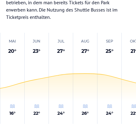
betrieben, in dem man bereits Tickets für den Park
erwerben kann. Die Nutzung des Shuttle Busses ist im
Ticketpreis enthalten.
MAI
JUN
JUL
AUG
SEP
OK
20
°
23
°
27
°
27
°
25
°
21
16
°
22
°
24
°
26
°
24
°
22