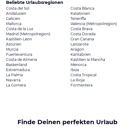
Beliebte Urlaubsregionen
Costa del Sol
Costa Blanca
Andalusien
Katalonien
Galicien
Teneriffa
Mallorca
Valencia (Metropolregion)
Costa de la Luz
Costa Brava
Madrid (Metropolregion)
Costa Dorada
Kastilien-Leon
Gran Canaria
Asturien
Lanzarote
Murcia
Aragon
Fuerteventura
Kantabrien
Costa de Almeria
Kastilien la Mancha
Baskenland
Menorca
Extremadura
Ibiza
La Palma
Costa Tropical
Navarra
La Rioja
La Gomera
Formentera
Finde Deinen perfekten Urlaub