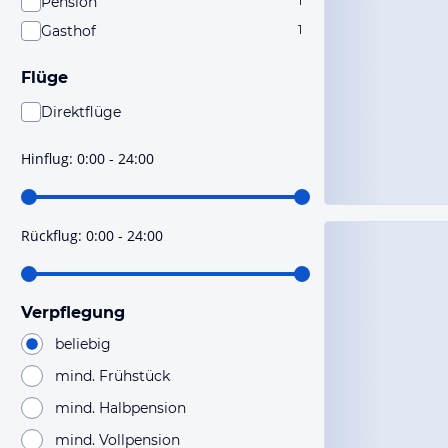
Pension
1
Gasthof
1
Flüge
Direktflüge
Du findest mit dieser Einstellung Flüge, die mit sehr
hoher Wahrscheinlichkeit Direktflüge sind. Bitte
Hinflug
:
0:00 - 24:00
prüfe vor der Buchung noch einmal die Flugdetails.
Rückflug
:
0:00 - 24:00
Verpflegung
beliebig
mind. Frühstück
mind. Halbpension
mind. Vollpension