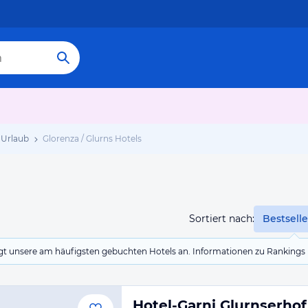
 Urlaub
Glorenza / Glurns Hotels
Sortiert nach:
Bestselle
eigt unsere am häufigsten gebuchten Hotels an. Informationen zu Rankin
Hotel-Garni Glurnserhof