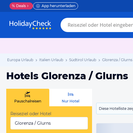
%
Deals
App herunterladen
Europa Urlaub
Italien Urlaub
Südtirol Urlaub
Glorenza / Glurns
Hotels Glorenza / Glurns
Pauschalreisen
Nur Hotel
Diese Hotelliste z
Reiseziel oder Hotel
Glorenza / Glurns