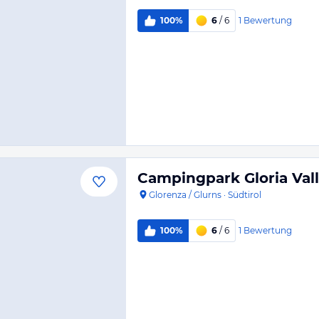
1
Bewertung
100%
6
/ 6
Campingpark Gloria Vall
Glorenza / Glurns
·
Südtirol
1
Bewertung
100%
6
/ 6