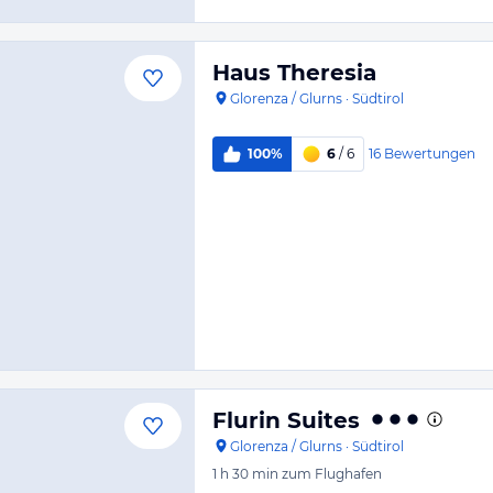
Haus Theresia
Glorenza / Glurns
·
Südtirol
16
Bewertungen
100%
6
/ 6
Flurin Suites
Glorenza / Glurns
·
Südtirol
1 h 30 min
zum Flughafen