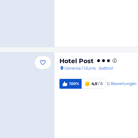
Hotel Post
Glorenza / Glurns
·
Südtirol
12
Bewertungen
100%
4,0
/ 6