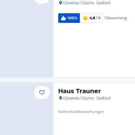
Glorenza / Glurns
·
Südtirol
1
Bewertung
100%
4,8
/ 6
Haus Trauner
Glorenza / Glurns
·
Südtirol
Keine Hotelbewertungen