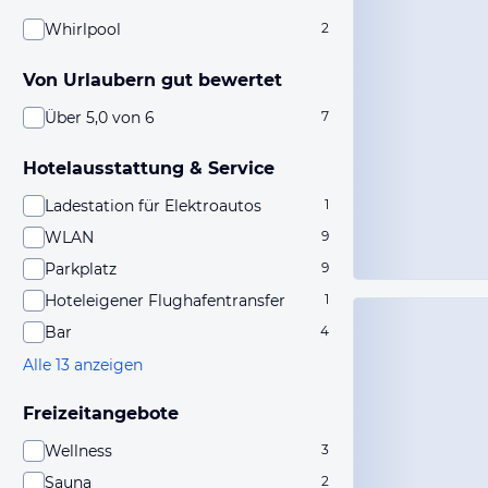
Whirlpool
2
Von Urlaubern gut bewertet
Über 5,0 von 6
7
Hotelausstattung & Service
Ladestation für Elektroautos
1
WLAN
9
Parkplatz
9
Hoteleigener Flughafentransfer
1
Bar
4
Alle 13 anzeigen
Freizeitangebote
Wellness
3
Sauna
2