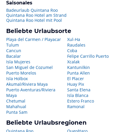
Saisonales
Badeurlaub Quintana Roo
Quintana Roo Hotel am Strand
Quintana Roo Hotel mit Pool
Beliebte Urlaubsorte
Playa del Carmen / Playacar
Xul-Ha
Tulum
Raudales
Cancun
Coba
Bacalar
Felipe Carrillo Puerto
Isla Mujeres
Xcalak
San Miguel de Cozumel
Kantunilkin
Puerto Morelos
Punta Allen
Isla Holbox
El Placer
Akumal/Riviera Maya
Huay Pix
Puerto Aventuras/Riviera
Santa Elena
Maya
Isla Blanca
Chetumal
Estero Franco
Mahahual
Ramonal
Punta Sam
Beliebte Urlaubsregionen
Quintana Roo
Querétaro