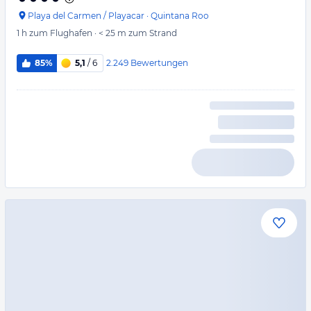
Playa del Carmen / Playacar
·
Quintana Roo
1 h
zum Flughafen
·
< 25 m
zum Strand
2.249
Bewertungen
85%
5,1
/ 6