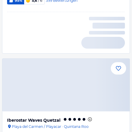
399
Bewertungen
95%
5,6
/ 6
Iberostar Waves Quetzal
Playa del Carmen / Playacar
·
Quintana Roo