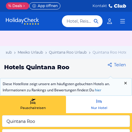
%
Deals
App öffnen
Kontakt
Hotel, Reiseziel
 Urlaub
Mexiko Urlaub
Quintana Roo Urlaub
Quintana Roo Hotels
Teilen
Hotels Quintana Roo
Diese Hotelliste zeigt unsere am häufigsten gebuchten Hotels an.
Informationen zu Rankings und Bewertungen findest Du
hier
Pauschalreisen
Nur Hotel
Quintana Roo