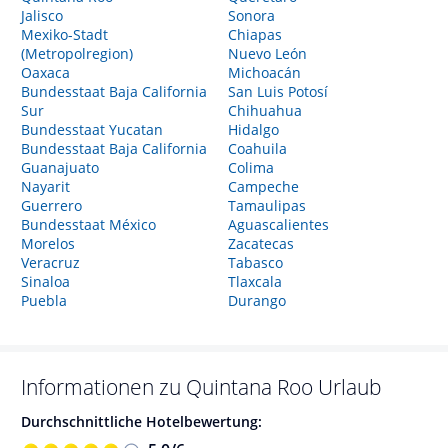
Jalisco
Sonora
Mexiko-Stadt
Chiapas
(Metropolregion)
Nuevo León
Oaxaca
Michoacán
Bundesstaat Baja California
San Luis Potosí
Sur
Chihuahua
Bundesstaat Yucatan
Hidalgo
Bundesstaat Baja California
Coahuila
Guanajuato
Colima
Nayarit
Campeche
Guerrero
Tamaulipas
Bundesstaat México
Aguascalientes
Morelos
Zacatecas
Veracruz
Tabasco
Sinaloa
Tlaxcala
Puebla
Durango
Informationen zu
Quintana Roo
Urlaub
Durchschnittliche Hotelbewertung: