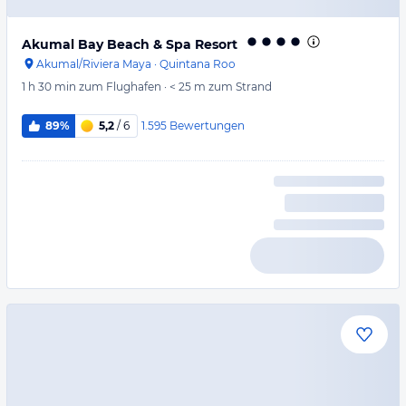
Akumal Bay Beach & Spa Resort
Akumal/Riviera Maya
·
Quintana Roo
1 h 30 min
zum Flughafen
·
< 25 m
zum Strand
1.595
Bewertungen
89%
5,2
/ 6