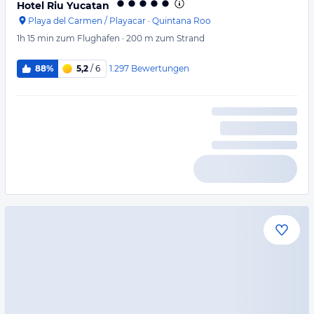
Hotel Riu Yucatan
Playa del Carmen / Playacar
·
Quintana Roo
1h 15 min
zum Flughafen
·
200 m
zum Strand
1.297
Bewertungen
88%
5,2
/ 6