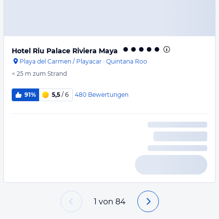
Hotel Riu Palace Riviera Maya
Playa del Carmen / Playacar
·
Quintana Roo
< 25 m
zum Strand
480
Bewertungen
91%
5,5
/ 6
1
von
84