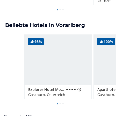
162m
Beliebte Hotels in Vorarlberg
98%
100%
Explorer Hotel Montafon
Gaschurn, Österreich
Gaschurn, 