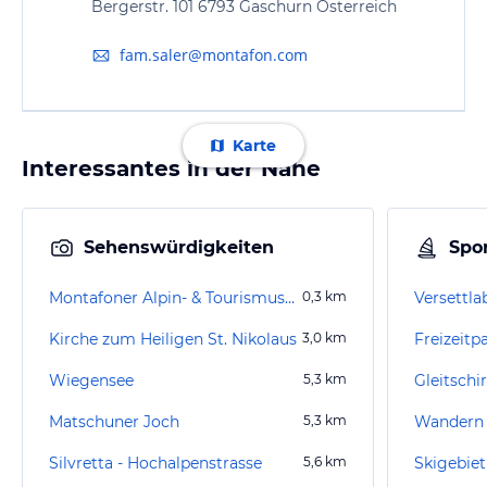
Bergerstr. 101 6793 Gaschurn Österreich
fam.saler@montafon.com
Karte
Interessantes in der Nähe
Sehenswürdigkeiten
Spor
Montafoner Alpin- & Tourismusmuseum
0,3
km
Versettl
Kirche zum Heiligen St. Nikolaus
3,0
km
Freizeit
Wiegensee
5,3
km
Matschuner Joch
5,3
km
Wandern 
Silvretta - Hochalpenstrasse
5,6
km
Skigebiet