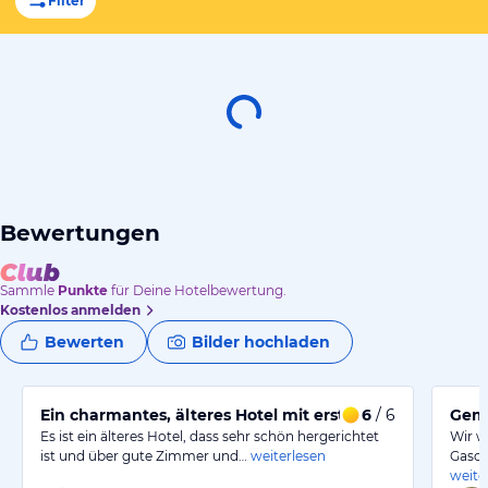
Filter
Bewertungen
Sammle
Punkte
für Deine Hotelbewertung.
Kostenlos anmelden
Bewerten
Bilder hochladen
Ein charmantes, älteres Hotel mit erstklassigem Service
6
/ 6
Gemü
Es ist ein älteres Hotel, dass sehr schön hergerichtet
Wir w
ist und über gute Zimmer und…
weiterlesen
Gasch
weite