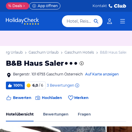
%
Deals
App öffnen
Kontakt
Hotel, Reiseziel
rlberg Urlaub
Gaschurn Urlaub
Gaschurn Hotels
B&B Haus Saler
B&B Haus Saler
Bergerstr. 101 6793 Gaschurn Österreich
Auf Karte anzeigen
3
Bewertungen
100%
6,0
/ 6
Bewerten
Hochladen
Merken
Hotelübersicht
Bewertungen
Fragen