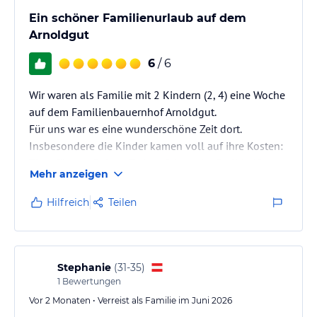
Ein schöner Familienurlaub auf dem
Arnoldgut
6
/ 6
Wir waren als Familie mit 2 Kindern (2, 4) eine Woche
auf dem Familienbauernhof Arnoldgut.
Für uns war es eine wunderschöne Zeit dort.
Insbesondere die Kinder kamen voll auf ihre Kosten:
Tiere füttern, Reiten, Traktor fahren, im Stall helfen -
Mehr anzeigen
sie wollten gar nicht mehr nach Hause.
Familie Mayrhofer war sehr herzlich und hat sich echt
Hilfreich
Teilen
viel Zeit für uns genommen, sei es mit Insidertipps
bei der Planung der Ausflüge, beim gemeinsamen
Grillabend oder einfach bei ganz alltäglichen Dingen.
Man merkt, dass hier Urlaub…
Stephanie
(
31-35
)
1
Bewertungen
Vor 2 Monaten • Verreist als Familie im Juni 2026