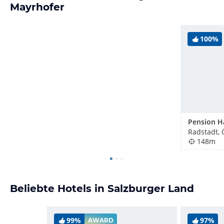
Mayrhofer
100%
Pension H
Radstadt, 
148m
Beliebte Hotels in Salzburger Land
99%
97%
AWARD