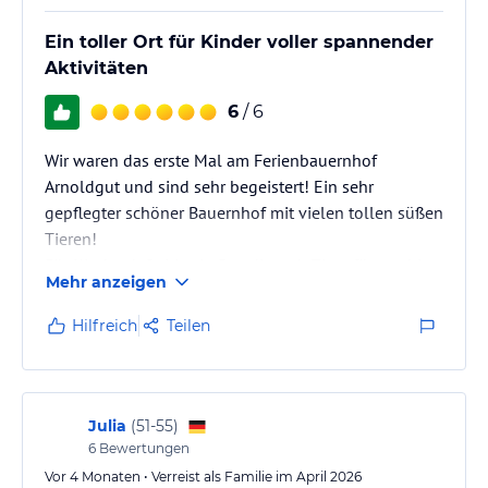
Ein toller Ort für Kinder voller spannender
Aktivitäten
6
/ 6
Wir waren das erste Mal am Ferienbauernhof
Arnoldgut und sind sehr begeistert! Ein sehr
gepflegter schöner Bauernhof mit vielen tollen süßen
Tieren!
Für Kinder definitiv ein Paradies, ob Tiere füttern bis
Mehr anzeigen
hin zur Pflege, Pony reiten, Traktor fahren, Spielplatz,
Wasserbrunnen , Fahrzeuge (Bobby Car, Dreirad,
Hilfreich
Teilen
Traktor usw) alles was ein Kind begeistert!
Die Wohnungen sind gepflegt!
Die ganze Familie liebevoll und freundlich! Wir
kommen wieder :)
Julia
(
51-55
)
6
Bewertungen
Vor 4 Monaten • Verreist als Familie im April 2026