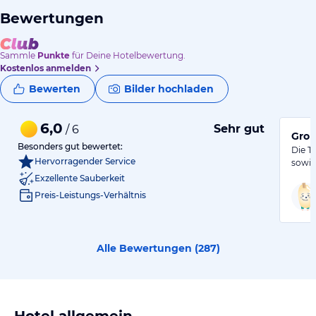
Bewertungen
Sammle
Punkte
für Deine Hotelbewertung.
Kostenlos anmelden
Bewerten
Bilder hochladen
6,0
Sehr gut
/ 6
Groß
Besonders gut bewertet:
Die T
Hervorragender Service
sowie
Exzellente Sauberkeit
Preis-Leistungs-Verhältnis
Alle Bewertungen (
287
)
Hotel allgemein