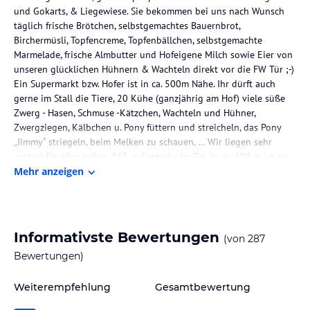
und Gokarts, & Liegewiese. Sie bekommen bei uns nach Wunsch
täglich frische Brötchen, selbstgemachtes Bauernbrot,
Birchermüsli, Topfencreme, Topfenbällchen, selbstgemachte
Marmelade, frische Almbutter und Hofeigene Milch sowie Eier von
unseren glücklichen Hühnern & Wachteln direkt vor die FW Tür ;-)
Ein Supermarkt bzw. Hofer ist in ca. 500m Nähe. Ihr dürft auch
gerne im Stall die Tiere, 20 Kühe (ganzjährig am Hof) viele süße
Zwerg - Hasen, Schmuse -Kätzchen, Wachteln und Hühner,
Zwergziegen, Kälbchen u. Pony füttern und streicheln, das Pony
„Jimmy“ striegeln, beim Melken zu schauen, … Wir liegen sehr
zentral für alles auf ca. 865 m Seehöhe im Tal. In ca. 400 m ist ein
Einkaufszentrum. In ca. 700m ein sehr guter Gasthof! Die Therme
Mehr anzeigen
Amade` mit großer Traumhafter Saunalandschaft ist in nur 5km,
(ca.8min.) mit dem Auto zu erreichen! Wir würden uns sehr freuen,
wenn es klappt und wir Euch bei uns in Radstadt im Kaspardörfel
begrüßen dürften! Ich freue mich von Ihnen zu hören
Informativste Bewertungen
(von
287
Bewertungen)
Die Lage des Hotels
Sehr zentrale, ruhige Lage am Ortsrand und im Tal, in 700 m
Weiterempfehlung
Gesamtbewertung
Entfernung Schischaulkel, 200 m Langlauf - Loipe, in ca. 500 m
Einkaufszentrum.