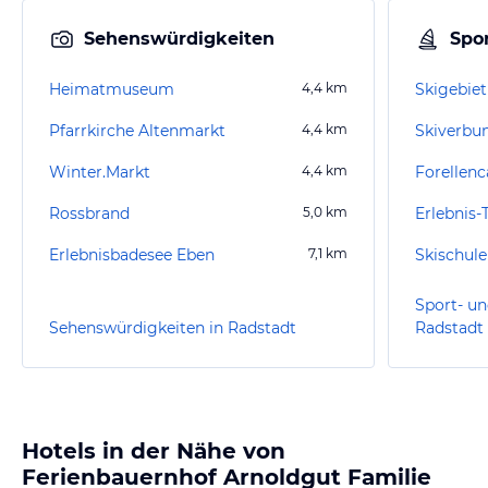
Sehenswürdigkeiten
Spor
Heimatmuseum
4,4
km
Skigebiet
Pfarrkirche Altenmarkt
4,4
km
Skiverbu
Winter.Markt
4,4
km
Forellen
Rossbrand
5,0
km
Erlebnis
Erlebnisbadesee Eben
7,1
km
Skischule
Sport- un
Sehenswürdigkeiten in Radstadt
Radstadt
Hotels in der Nähe von
Ferienbauernhof Arnoldgut Familie