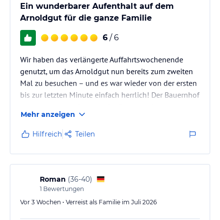
Ein wunderbarer Aufenthalt auf dem
Arnoldgut für die ganze Familie
6
/ 6
Wir haben das verlängerte Auffahrtswochenende
genutzt, um das Arnoldgut nun bereits zum zweiten
Mal zu besuchen – und es war wieder von der ersten
bis zur letzten Minute einfach herrlich! Der Bauernhof
ist ein absolutes Paradies für Familien. Schon beim
Mehr anzeigen
Ankommen wurden wir von Familie Mayrhofer wie
alte Freunde begrüsst. Unsere Kinder wussten sofort
Hilfreich
Teilen
wieder, wo alles ist, und waren glücklich mit den
Tieren und dem tollen Spielbereich. Die
Ferienwohnung war wie gewohnt blitzsauber und
perfekt ausgestattet. Die…
Roman
(
36-40
)
1
Bewertungen
Vor 3 Wochen • Verreist als Familie im Juli 2026