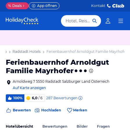
%
Deals
App öffnen
Kontakt
Hotel, Reiseziel
laub
Radstadt Hotels
Ferienbauernhof Arnoldgut Familie Mayrhofer
Ferienbauernhof Arnoldgut
Familie Mayrhofer
Arnoldweg 7 5550 Radstadt Salzburger Land Österreich
Auf Karte anzeigen
287
Bewertungen
100%
6,0
/ 6
Bewerten
Hochladen
Merken
Hotelübersicht
Bewertungen
Bilder
Fragen