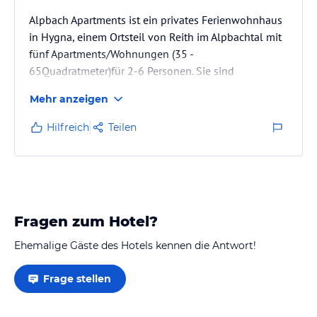
Alpbach Apartments ist ein privates Ferienwohnhaus
in Hygna, einem Ortsteil von Reith im Alpbachtal mit
fünf Apartments/Wohnungen (35 -
65Quadratmeter)für 2-6 Personen. Sie sind
individuell gestaltet(jede Wohnung hat einen
Mehr anzeigen
anderen Namen und Stil)und wirklich sehr gut
ausgestattet:Küche mit E-Herd und Geschirr...,
Hilfreich
Teilen
Wohnzimmer mit Sat-TV, Telefon, Safe und
DVD/CDgerät, sowie in unserem Apartment"Landhaus"
-E mit echtem offenem Holzoffenkamin,
Schlafzimmer(Bettwäsche vorhanden), Toilette,
Badezimmer (Handtücher…
Fragen zum Hotel?
Ehemalige Gäste des Hotels kennen die Antwort!
Frage stellen