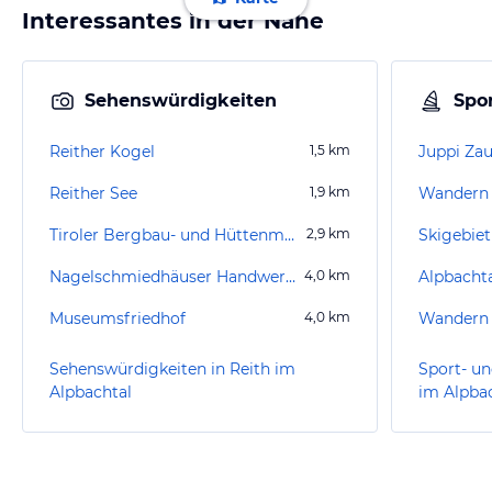
Interessantes in der Nähe
Sehenswürdigkeiten
Spor
Reither Kogel
1,5
km
Juppi Za
Reither See
1,9
km
Wandern 
Tiroler Bergbau- und Hüttenmuseum
2,9
km
Skigebiet
Nagelschmiedhäuser Handwerkskunst-Museum
4,0
km
Alpbachta
Museumsfriedhof
4,0
km
Wandern B
Sehenswürdigkeiten in Reith im
Sport- un
Alpbachtal
im Alpba