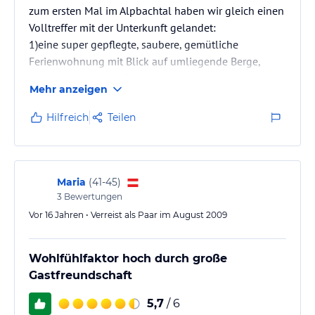
zum ersten Mal im Alpbachtal haben wir gleich einen
Volltreffer mit der Unterkunft gelandet:
1)eine super gepflegte, saubere, gemütliche
Ferienwohnung mit Blick auf umliegende Berge,
großer Balkon zum Frühstücken in der Morgensonne
Mehr anzeigen
.
2) stets einen Ansprechpartner vor Ort, der immer
Hilfreich
Teilen
behilflich war bzgl. Ausflugstipps (auch solche, die
nicht in einem Reiseführer stehen), Restaurants etc
3) obwohl die übrigen Ferienwohnungen auch belegt
waren, sehr ruhige Unterkunft
Maria
(
41-45
)
4) hübsch angelegter und besonderer Garten,…
3
Bewertungen
Vor 16 Jahren • Verreist als Paar im August 2009
Wohlfühlfaktor hoch durch große
Gastfreundschaft
5,7
/ 6