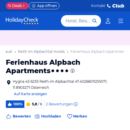
%
Deals
App öffnen
Kontakt
Hotel, Reiseziel
 Urlaub
Reith im Alpbachtal Hotels
Ferienhaus Alpbach Apartments
Ferienhaus Alpbach
Apartments
Hygna 45 6235 Reith im Alpbachtal 47.40266011255071,
11.8903271 Österreich
Auf Karte anzeigen
2
Bewertungen
100%
5,8
/ 6
Bewerten
Hochladen
Merken