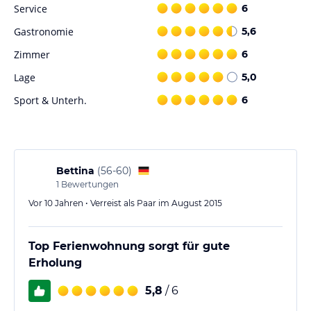
Sonstige Einrichtungen und Services
Service
6
Ferienwohnungen mit gut ausgestatteten Küchen.
Gastronomie
5,6
Brötchen und Getränkeservice.
Zimmer
6
Gartengrill, allgemeiner Aufenthaltsraum, Terrasse, Liegewiese,
Kinderspielzimmer.
Lage
5,0
Sport & Unterh.
6
Hinweis:
Allgemeine und unverbindliche
Hoteliers-/Veranstalter-/Kataloginformationen. Alle Angaben
ohne Gewähr und ohne Prüfung durch HolidayCheck. Bitte
lies vor der Buchung die verbindlichen
Angebotsdetails
des
jeweiligen Veranstalters.
Bettina
(
56-60
)
1
Bewertungen
Vor 10 Jahren • Verreist als Paar im August 2015
Top Ferienwohnung sorgt für gute
Erholung
5,8
/ 6