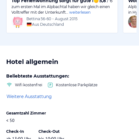
Top Ferienwohnung sorgt für gute Erholung
5,8
/ 6
Wohl
zum ersten Mal im Alpbachtal haben wir gleich einen
Alpba
Volltreffer mit der Unterkunft…
weiterlesen
in Hy
Bettina
56-60
•
August 2015
Aus Deutschland
Hotel allgemein
Beliebteste Ausstattungen:
Wifi kostenfrei
Kostenlose Parkplätze
Weitere Ausstattung
Gesamtzahl Zimmer
< 50
Check-In
Check-Out
ab 13:00 Uhr
bis 10:00 Uhr