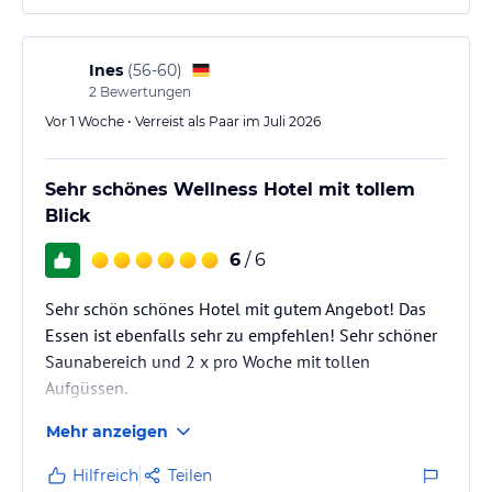
Ines
(
56-60
)
2
Bewertungen
Vor 1 Woche • Verreist als Paar im Juli 2026
Sehr schönes Wellness Hotel mit tollem
Blick
6
/ 6
Sehr schön schönes Hotel mit gutem Angebot! Das
Essen ist ebenfalls sehr zu empfehlen! Sehr schöner
Saunabereich und 2 x pro Woche mit tollen
Aufgüssen.
Ebenfalls wird auch 3 mal die Woche Joga angeboten
Mehr anzeigen
und ein Mal die Woche Wasser Gymnastik! Rund um
ein Ort zum entspannen!
Hilfreich
Teilen