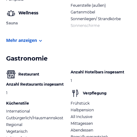
Feuerstelle (außen)
Gartenmöbel
Wellness
Sonnenliegen/ Strandkörbe
Sauna
Sonnenschirme
Mehr anzeigen
Gastronomie
Anzahl Hotelbars insgesamt
Restaurant
1
Anzahl Restaurants insgesamt
1
Verpflegung
Küchenstile
Frühstück
Halbpension
International
All Inclusive
Gutbürgerlich/Hausmannskost
Mittagessen
Regional
Abendessen
Vegetarisch
Begrüßungsgetränk