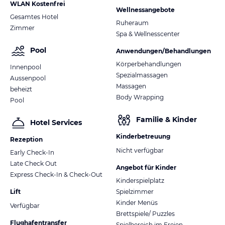
WLAN Kostenfrei
Wellnessangebote
Gesamtes Hotel
Ruheraum
Zimmer
Spa & Wellnesscenter
Pool
Anwendungen/Behandlungen
Körperbehandlungen
Innenpool
Spezialmassagen
Aussenpool
Massagen
beheizt
Body Wrapping
Pool
Familie & Kinder
Hotel Services
Kinderbetreuung
Rezeption
Nicht verfügbar
Early Check-In
Late Check Out
Angebot für Kinder
Express Check-In & Check-Out
Kinderspielplatz
Lift
Spielzimmer
Kinder Menüs
Verfügbar
Brettspiele/ Puzzles
Flughafentransfer
Spielbereich im Freien