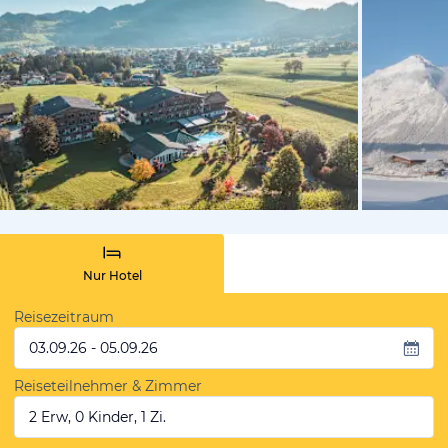
vom Hoteli
Nur Hotel
Reisezeitraum
03.09.26 - 05.09.26
Reiseteilnehmer & Zimmer
2 Erw, 0 Kinder, 1 Zi.