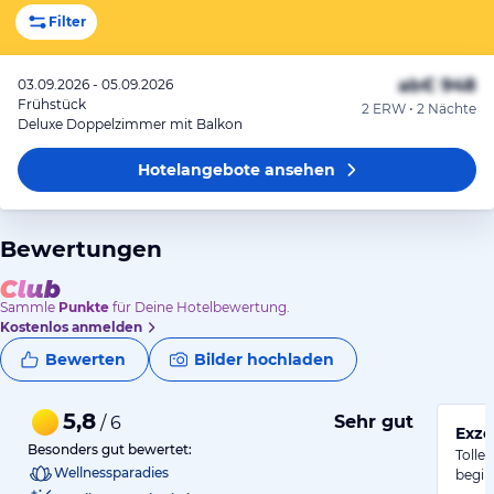
Filter
ab
€ 948
03.09.2026 - 05.09.2026
Frühstück
2 ERW • 2 Nächte
Deluxe Doppelzimmer mit Balkon
Hotelangebote
ansehen
Bewertungen
Sammle
Punkte
für Deine Hotelbewertung.
Kostenlos anmelden
Bewerten
Bilder hochladen
5,8
Sehr gut
/ 6
Exze
Besonders gut bewertet:
Tolle
Wellnessparadies
begin