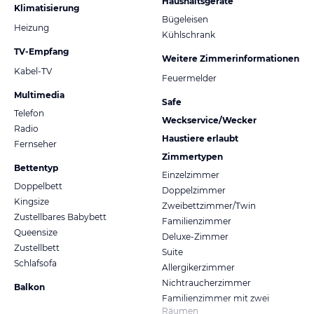
Haushaltsgeräte
Klimatisierung
Bügeleisen
Heizung
Kühlschrank
TV-Empfang
Weitere Zimmerinformationen
Kabel-TV
Feuermelder
Multimedia
Safe
Telefon
Weckservice/Wecker
Radio
Haustiere erlaubt
Fernseher
Zimmertypen
Bettentyp
Einzelzimmer
Doppelbett
Doppelzimmer
Kingsize
Zweibettzimmer/Twin
Zustellbares Babybett
Familienzimmer
Queensize
Deluxe-Zimmer
Zustellbett
Suite
Schlafsofa
Allergikerzimmer
Nichtraucherzimmer
Balkon
Familienzimmer mit zwei
Räumen