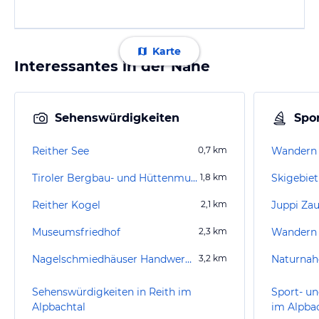
Karte
Interessantes in der Nähe
Sehenswürdigkeiten
Spor
Reither See
0,7
km
Wandern 
Tiroler Bergbau- und Hüttenmuseum
1,8
km
Skigebiet
Reither Kogel
2,1
km
Juppi Za
Museumsfriedhof
2,3
km
Wandern B
Nagelschmiedhäuser Handwerkskunst-Museum
3,2
km
Naturnahe
Sehenswürdigkeiten in Reith im
Sport- un
Alpbachtal
im Alpba