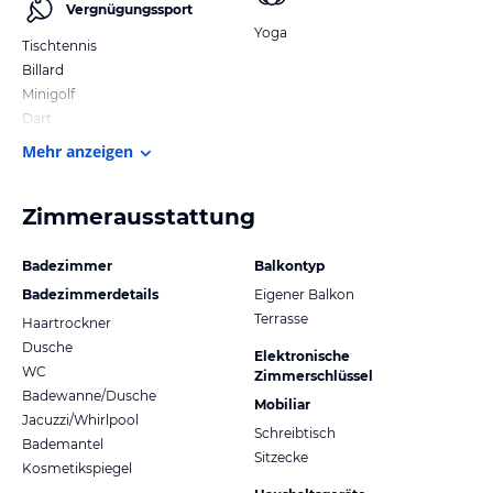
Vergnügungssport
Yoga
Tischtennis
Billard
Minigolf
Dart
Mehr anzeigen
Zimmerausstattung
Badezimmer
Balkontyp
Badezimmerdetails
Eigener Balkon
Terrasse
Haartrockner
Dusche
Elektronische
WC
Zimmerschlüssel
Badewanne/Dusche
Mobiliar
Jacuzzi/Whirlpool
Schreibtisch
Bademantel
Sitzecke
Kosmetikspiegel