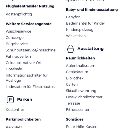
Flughafentransfer Nutzung
Baby- und Kinderausstattung
Kostenpflichtig
Babyfon
Bademäntel für Kinder
Weitere Serviceangebote
Kinderspielzeug
Wäscheservice
Wickeltisch
Concierge
Bügelservice
Ausstattung
Schuhputzservice/-maschine
Fahrradverleih
Räumlichkeiten
Geldautomat vor Ort
Aufenthaltsraum
Hotelsafe
Gepäckraum
Informationsschalter für
Bibliothek
Ausflüge
Garten
Ladestation für Elektroautos
Skiaufbewahrung
Lese-/Schreibzimmer
Parken
Terrasse
Kostenfrei
Fitnesscenter
Parkmöglichkeiten
Sonstiges
Erste-Hilfe-Kasten
Parkplatz