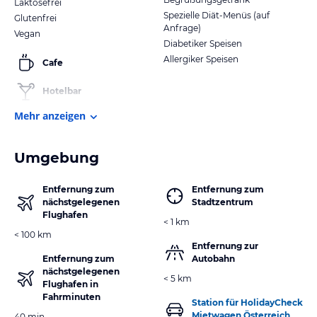
Laktosefrei
Spezielle Diät-Menüs (auf
Glutenfrei
Anfrage)
Vegan
Diabetiker Speisen
Allergiker Speisen
Cafe
Hotelbar
Mehr anzeigen
Umgebung
Entfernung zum
Entfernung zum
nächstgelegenen
Stadtzentrum
Flughafen
< 1 km
< 100 km
Entfernung zur
Entfernung zum
Autobahn
nächstgelegenen
< 5 km
Flughafen in
Fahrminuten
Station für HolidayCheck
Mietwagen Österreich
40 min