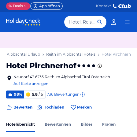
%
Deals
App öffnen
Kontakt
Hotel, Reiseziel
 im Alpbachtal Urlaub
Reith im Alpbachtal Hotels
Hotel Pirchnerhof
Hotel Pirchnerhof
Neudorf 42 6235 Reith im Alpbachtal Tirol Österreich
Auf Karte anzeigen
736
Bewertungen
98%
5,8
/ 6
Bewerten
Hochladen
Merken
Hotelübersicht
Bewertungen
Bilder
Fragen