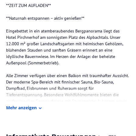
**ZEIT ZUM AUFLADEN**
**Naturnah entspannen – aktiv genießen**
Eingebettet in ein atemberaubendes Bergpanorama liegt das
Hotel Pirchnerhof am sonnigsten Platz des Alpbachtals. Unser
12.000 m² großer Landschaftsgarten mit heimischen Gehölzen,
blühenden Stauden und sanften Gräsern erinnert an eine
idyllische Bauernwiese. Im Herzen der Anlage: der beheizte
Außenpool (Sommerbetrieb).
Alle Zimmer verfügen über einen Balkon mit traumhafter Aussicht.
Der moderne Spa-Bereich mit finnischer Sauna, Bio-Sauna,
Dampfbad, Eisbrunnen und Ruheraum sorgt für
Tiefenentspannung. Besondere Wohlfühlmomente bieten die
professionellen Saunaaufgüsse mit Saunameister Johannes sowie
unser Aktivprogramm mit Yoga – bis zu viermal wöchentlich für
Mehr anzeigen
Körper und Geist.
Kulinarisch verwöhnen wir mit ganzheitlicher Landhausküche,
inspiriert von Hildegard von Bingen, kombiniert mit Tiroler