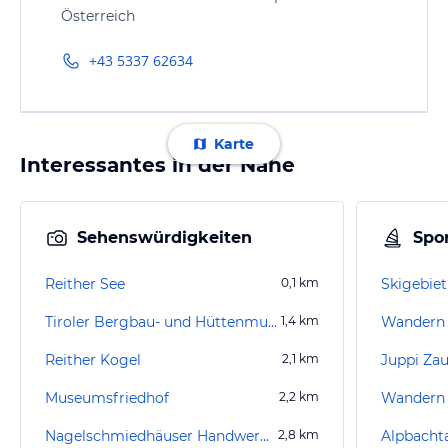
Österreich
+43 5337 62634
Karte
Interessantes in der Nähe
Sehenswürdigkeiten
Spor
Reither See
0,1
km
Skigebiet
Tiroler Bergbau- und Hüttenmuseum
1,4
km
Wandern 
Reither Kogel
2,1
km
Juppi Za
Museumsfriedhof
2,2
km
Wandern B
Nagelschmiedhäuser Handwerkskunst-Museum
2,8
km
Alpbachta