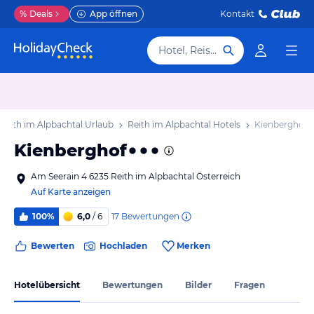
%
Deals
App öffnen
Kontakt
Hotel, Reiseziel
Reith im Alpbachtal Urlaub
Reith im Alpbachtal Hotels
Kienberghof
Kienberghof
Am Seerain 4 6235 Reith im Alpbachtal Österreich
Auf Karte anzeigen
17
Bewertungen
100%
6,0
/ 6
Bewerten
Hochladen
Merken
Hotelübersicht
Bewertungen
Bilder
Fragen