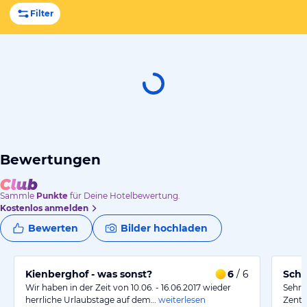
Filter
Bewertungen
Sammle
Punkte
für Deine Hotelbewertung.
Kostenlos anmelden
Bewerten
Bilder hochladen
Kienberghof - was sonst?
6
/ 6
Schö
Wir haben in der Zeit von 10.06. - 16.06.2017 wieder
Sehr 
herrliche Urlaubstage auf dem…
weiterlesen
Zentr