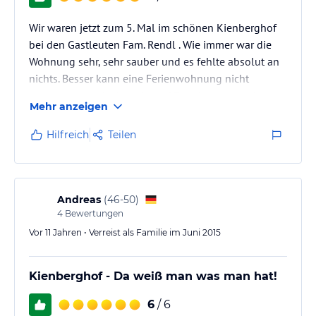
Wir waren jetzt zum 5. Mal im schönen Kienberghof
bei den Gastleuten Fam. Rendl . Wie immer war die
Wohnung sehr, sehr sauber und es fehlte absolut an
nichts. Besser kann eine Ferienwohnung nicht
ausgestattet sein. Alles ist auf Topniveu und sehr
Mehr anzeigen
modern. Wir fahren in den Urlaub und fühlen uns
doch wie zuhause. Ein herzliches Dankeschön an
Hilfreich
Teilen
unsere lieben und netten Vermieter Andreas und
Annelies Rendl.
Andreas
(
46-50
)
4
Bewertungen
Vor 11 Jahren • Verreist als Familie im Juni 2015
Kienberghof - Da weiß man was man hat!
6
/ 6