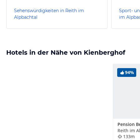
Sehenswürdigkeiten in Reith im
Sport- un
Alpbachtal
im Alpba
Hotels in der Nähe von Kienberghof
94%
Pension B
Reith im A
133m