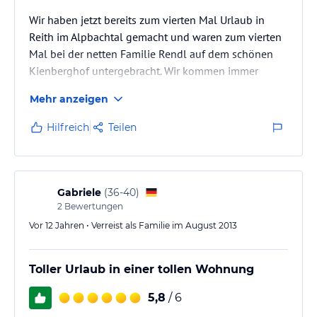
Wir haben jetzt bereits zum vierten Mal Urlaub in
Reith im Alpbachtal gemacht und waren zum vierten
Mal bei der netten Familie Rendl auf dem schönen
Kienberghof untergebracht. Wir kommen immer
wieder gerne zum Kienberghof und sind stets
Mehr anzeigen
wunschlos glücklich und zufrieden. Die
Ferienwohnung ist bestens ausgerüstet und es fehlt
Hilfreich
Teilen
absolut an nichts! Die netten Hausleute geben gute
Ausflugstips und sind sehr, sehr freundlich und um
das Wohl ihrer Feriengäste bemüht. Auch im nächsten
Jahr kann und wird es für uns nur eine…
Gabriele
(
36-40
)
2
Bewertungen
Vor 12 Jahren • Verreist als Familie im August 2013
Toller Urlaub in einer tollen Wohnung
5,8
/ 6