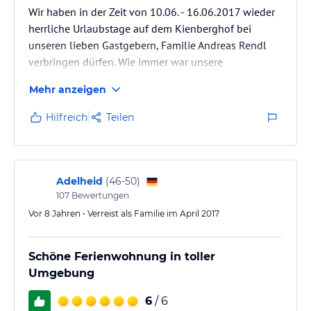
Wir haben in der Zeit von 10.06. - 16.06.2017 wieder
herrliche Urlaubstage auf dem Kienberghof bei
unseren lieben Gastgebern, Familie Andreas Rendl
verbringen dürfen. Wie immer war unsere
Ferienwohnung bei Ankunft in absolutem
Mehr anzeigen
Topzustand. Obwohl unsere Jungs zwischenzeitlich
schon 19 und 17 Jahre alt sind, gehen sie doch
Hilfreich
Teilen
immer noch sehr gerne mit uns nach Reith. Das liegt
zu einem großen Teil an der super Unterkunft. Wie
selbstverständlich versorgte die Fam. Rendl unsere
Jungs mit eigenen Hausschlüsseln, sodass…
Adelheid
(
46-50
)
107
Bewertungen
Vor 8 Jahren • Verreist als Familie im April 2017
Schöne Ferienwohnung in toller
Umgebung
6
/ 6