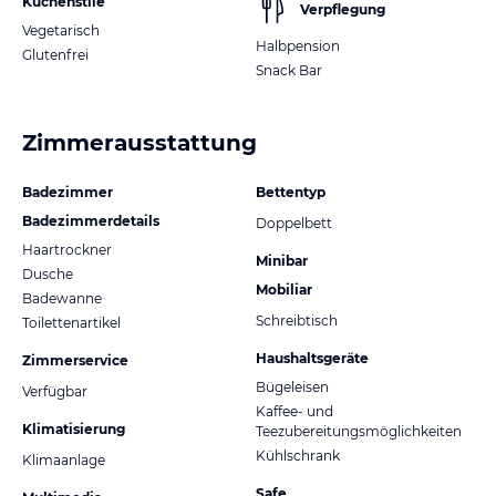
Küchenstile
Verpflegung
Vegetarisch
Halbpension
Glutenfrei
Snack Bar
Zimmerausstattung
Badezimmer
Bettentyp
Badezimmerdetails
Doppelbett
Haartrockner
Minibar
Dusche
Mobiliar
Badewanne
Schreibtisch
Toilettenartikel
Haushaltsgeräte
Zimmerservice
Bügeleisen
Verfügbar
Kaffee- und
Klimatisierung
Teezubereitungsmöglichkeiten
Kühlschrank
Klimaanlage
Safe