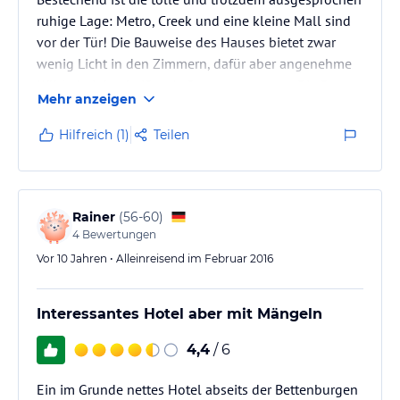
ruhige Lage: Metro, Creek und eine kleine Mall sind
vor der Tür! Die Bauweise des Hauses bietet zwar
wenig Licht in den Zimmern, dafür aber angenehme
Kühle bei den heißen Außentemperaturen. Die Betten
Mehr anzeigen
sind hervorragend, das Frühstück gut, das Personal
sehr hilfsbereit und aufmerksam. Wir haben uns auf
Hilfreich (1)
Teilen
jeden Fall sehr wohl gefühlt und würden jederzeit
wiederkommen!
Bestechend ist die tolle und trotzdem ausgesprochen
ruhige Lage: Metro, Creek und eine kleine Mall…
Rainer
(
56-60
)
4
Bewertungen
Vor 10 Jahren • Alleinreisend im Februar 2016
Interessantes Hotel aber mit Mängeln
4,4
/ 6
Ein im Grunde nettes Hotel abseits der Bettenburgen