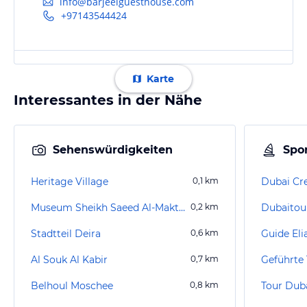
info@barjeelguesthouse.com
+97143544424
Karte
Interessantes in der Nähe
Sehenswürdigkeiten
Spor
Heritage Village
0,1
km
Dubai Cr
Museum Sheikh Saeed Al-Maktoum House
0,2
km
Stadtteil Deira
0,6
km
Guide Eli
Al Souk Al Kabir
0,7
km
Geführte
Belhoul Moschee
0,8
km
Tour Dub