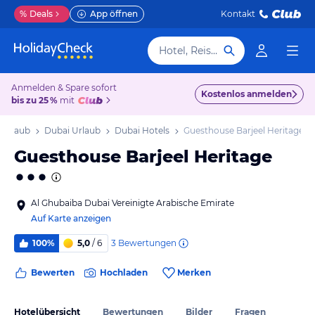
%
Deals
App öffnen
Kontakt
Hotel, Reiseziel
Anmelden & Spare sofort
Kostenlos anmelden
bis zu 25 %
mit
 Urlaub
Dubai Urlaub
Dubai Hotels
Guesthouse Barjeel Heritage
Guesthouse Barjeel Heritage
Al Ghubaiba Dubai Vereinigte Arabische Emirate
Auf Karte anzeigen
3
Bewertungen
100%
5,0
/ 6
Bewerten
Hochladen
Merken
Hotelübersicht
Bewertungen
Bilder
Fragen