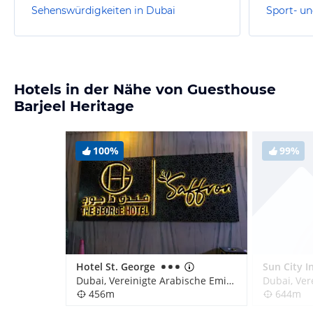
Sehenswürdigkeiten in Dubai
Sport- un
Hotels in der Nähe von Guesthouse
Barjeel Heritage
100%
99%
Hotel St. George
Dubai, Vereinigte Arabische Emirate
456m
644m