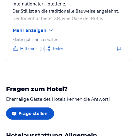
internationaler Hotellerie.
Der Stil ist an die traditionelle Bauweise angelehnt.
Der Innenhof bietet z.B. eine Oase der Ruhe.
Sehr individuell, aber leider auch mit deutlichen
Mehr anzeigen
Schwächen.
Meilengutschrift erhalten
Wer ein wenig Individualität in Dubai sucht, auf
Hilfreich (1)
Teilen
Touristenbespassung verzichten kann, ist hier nicht
verkehrt - sofern er bereit ist, die beschriebenen
Mankos hinzunehmen.
Fragen zum Hotel?
Ehemalige Gäste des Hotels kennen die Antwort!
Frage stellen
Hotelausstattung Allgemein