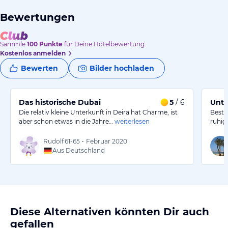
Bewertungen
Sammle
100
Punkte
für Deine Hotelbewertung.
Kostenlos anmelden
Bewerten
Bilder hochladen
Das historische Dubai
5
/ 6
Unte
Die relativ kleine Unterkunft in Deira hat Charme, ist
Beste
aber schon etwas in die Jahre…
weiterlesen
ruhig
Rudolf
61-65
•
Februar 2020
Aus Deutschland
Diese Alternativen könnten Dir auch
gefallen