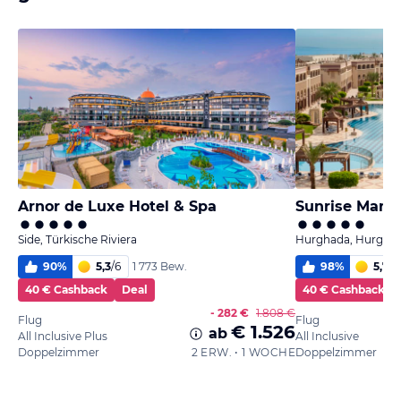
Arnor de Luxe Hotel & Spa
Side, Türkische Riviera
Hurghada, Hurghad
90
%
5,3
/
6
98
%
5,7
/
6
1 773 Bew.
40 € Cashback
Deal
40 € Cashback
- 282 €
1.808 €
Flug
Flug
€ 1.526
ab
All Inclusive Plus
All Inclusive
Doppelzimmer
2 ERW. • 1 WOCHE
Doppelzimmer