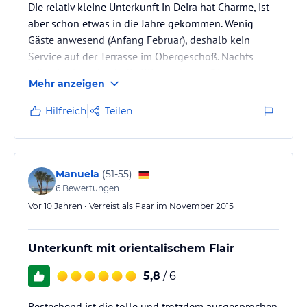
Die relativ kleine Unterkunft in Deira hat Charme, ist
aber schon etwas in die Jahre gekommen. Wenig
Gäste anwesend (Anfang Februar), deshalb kein
Service auf der Terrasse im Obergeschoß. Nachts
teilweise laut durch die Klimaanlagen. Die Lage
Mehr anzeigen
mitten im historischen Viertel, dicht am Creek,
fußläufig zu den Abra`s und somit nahe an den Souks
Hilfreich
Teilen
ist jedoch großartig, wenn man die Innenstadt schon
kennt und einmal das historische Dubai erkunden
möchte. Zum Flughafen mit der Metro ca. 40 Min.,
ebenso ins Stadtzentrum.
Manuela
(
51-55
)
6
Bewertungen
Vor 10 Jahren • Verreist als Paar im November 2015
Unterkunft mit orientalischem Flair
5,8
/ 6
Bestechend ist die tolle und trotzdem ausgesprochen