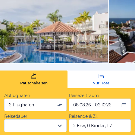
vom Hotelie
Pauschalreisen
Nur Hotel
Abflughafen
Reisezeitraum
6 Flughäfen
08.08.26 - 06.10.26
Reisedauer
Reisende & Zi.
2 Erw, 0 Kinder, 1 Zi.