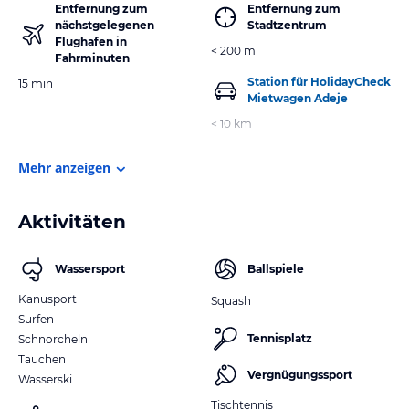
Entfernung zum
Entfernung zum
nächstgelegenen
Stadtzentrum
Flughafen in
< 200 m
Fahrminuten
Station für HolidayCheck
15 min
Mietwagen Adeje
< 10 km
Mehr anzeigen
Aktivitäten
Wassersport
Ballspiele
Kanusport
Squash
Surfen
Tennisplatz
Schnorcheln
Tauchen
Vergnügungssport
Wasserski
Tischtennis