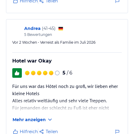
Hilfreich
Teilen
nicht zufriedenstellend (hätte Renovierung nötig)
+ tolles Buffet am Abend, geschmacklich sehr gut
und abwechslungsreich
+ super nettes und hilfsbereites Personal, vor und
Andrea
(
41-45
)
hinter des Tresens
5
Bewertungen
- nur 2 Deckenventilator, keine Klimaanlage
Vor 2 Wochen • Verreist als Familie im Juli 2026
Fazit:
Hotel war Okay
Wäre die Einrichtung der Unterkunft…
5
/ 6
Für uns war das Hôtel noch zu groß, wir lieben eher
kleine Hotels
Alles relativ weitläufig und sehr viele Treppen.
Für jemanden der schlecht zu Fuß ist eher nicht
geeignet
Mehr anzeigen
Hilfreich
Teilen