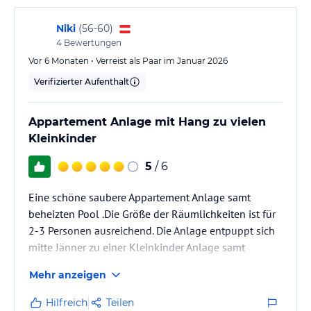
Niki
(
56-60
)
4
Bewertungen
Vor 6 Monaten • Verreist als Paar im Januar 2026
Verifizierter Aufenthalt
Appartement Anlage mit Hang zu vielen
Kleinkinder
5
/ 6
Eine schöne saubere Appartement Anlage samt
beheizten Pool .Die Größe der Räumlichkeiten ist für
2-3 Personen ausreichend. Die Anlage entpuppt sich
mitte Jänner zu einer Kleinkinder Anlage samt
erhöhten Lärmpegel das langsam Grenzwertig
Mehr anzeigen
geworden ist .Das Personal ist sehr freundlich und
sehr bemüht. Das Morgen und Abend Buffet hat zum
Hilfreich
Teilen