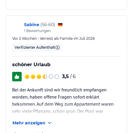
Sabine
(
56-60
)
1
Bewertungen
Vor 2 Wochen • Verreist als Familie im Juli 2026
Verifizierter Aufenthalt
schöner Urlaub
3,5
/ 6
Bei der Ankunft sind wir freundlich empfangen
worden, haben offene Fragen sofort erklärt
bekommen. Auf dem Weg zum Appartement waren
sehr viele Pflanzen, schön grün. Der Pool war
ausreichend groß. Geräumiges Appartement toller
Mehr anzeigen
Blick zum Pool. Nur zum Essen hätten wir gerne mal
draußen gesessen, war leider nicht vorgesehen.