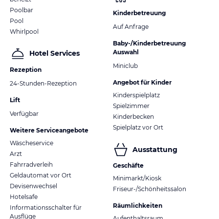
Poolbar
Kinderbetreuung
Pool
Auf Anfrage
Whirlpool
Baby-/Kinderbetreuung
Auswahl
Hotel Services
Miniclub
Rezeption
Angebot für Kinder
24-Stunden-Rezeption
Kinderspielplatz
Lift
Spielzimmer
Verfügbar
Kinderbecken
Spielplatz vor Ort
Weitere Serviceangebote
Wäscheservice
Ausstattung
Arzt
Fahrradverleih
Geschäfte
Geldautomat vor Ort
Minimarkt/Kiosk
Devisenwechsel
Friseur-/Schönheitssalon
Hotelsafe
Räumlichkeiten
Informationsschalter für
Ausflüge
Aufenthaltsraum