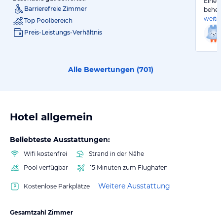
Eine 
Barrierefreie Zimmer
behei
weite
Top Poolbereich
Preis-Leistungs-Verhältnis
Alle Bewertungen (
701
)
Hotel allgemein
Beliebteste Ausstattungen:
Wifi kostenfrei
Strand in der Nähe
Pool verfügbar
15 Minuten zum Flughafen
Weitere Ausstattung
Kostenlose Parkplätze
Gesamtzahl Zimmer