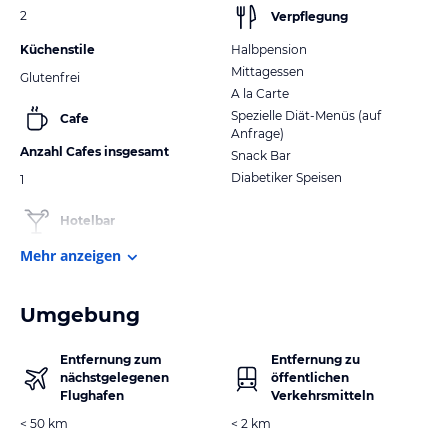
2
Verpflegung
Küchenstile
Halbpension
Mittagessen
Glutenfrei
A la Carte
Spezielle Diät-Menüs (auf
Cafe
Anfrage)
Anzahl Cafes insgesamt
Snack Bar
Diabetiker Speisen
1
Hotelbar
Mehr anzeigen
Umgebung
Entfernung zum
Entfernung zu
nächstgelegenen
öffentlichen
Flughafen
Verkehrsmitteln
< 50 km
< 2 km