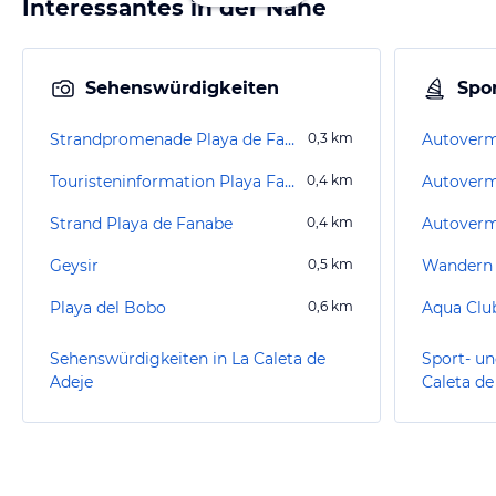
Interessantes in der Nähe
Sehenswürdigkeiten
Spor
Strandpromenade Playa de Fanabe
0,3
km
Touristeninformation Playa Fañabé
0,4
km
Strand Playa de Fanabe
0,4
km
Geysir
0,5
km
Playa del Bobo
0,6
km
Aqua Club
Sehenswürdigkeiten in La Caleta de
Sport- un
Adeje
Caleta de