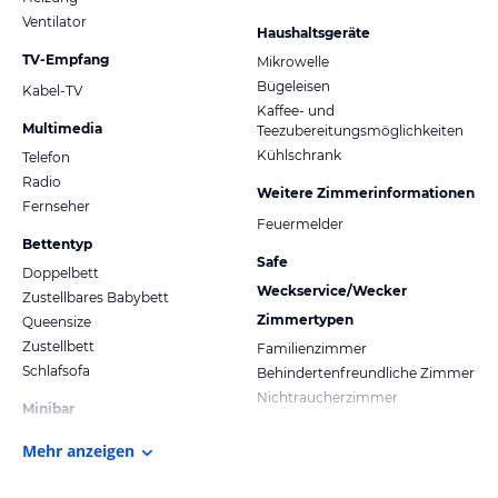
Ventilator
Haushaltsgeräte
TV-Empfang
Mikrowelle
Bügeleisen
Kabel-TV
Kaffee- und
Multimedia
Teezubereitungsmöglichkeiten
Kühlschrank
Telefon
Radio
Weitere Zimmerinformationen
Fernseher
Feuermelder
Bettentyp
Safe
Doppelbett
Weckservice/Wecker
Zustellbares Babybett
Zimmertypen
Queensize
Zustellbett
Familienzimmer
Schlafsofa
Behindertenfreundliche Zimmer
Nichtraucherzimmer
Minibar
Mehr anzeigen