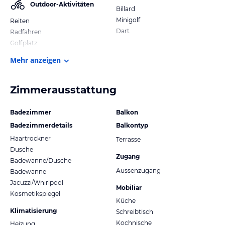
Outdoor-Aktivitäten
Billard
Minigolf
Reiten
Dart
Radfahren
Golfplatz
Mehr anzeigen
Zimmerausstattung
Badezimmer
Balkon
Badezimmerdetails
Balkontyp
Haartrockner
Terrasse
Dusche
Zugang
Badewanne/Dusche
Aussenzugang
Badewanne
Jacuzzi/Whirlpool
Mobiliar
Kosmetikspiegel
Küche
Klimatisierung
Schreibtisch
Kochnische
Heizung