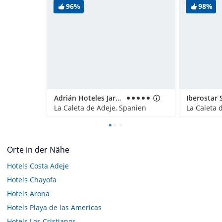
96%
98%
Adrián Hoteles Jardines de Nivaria
La Caleta de Adeje, Spanien
La Caleta 
Orte in der Nähe
Hotels
Costa Adeje
Hotels
Chayofa
Hotels
Arona
Hotels
Playa de las Americas
Hotels
Los Cristianos