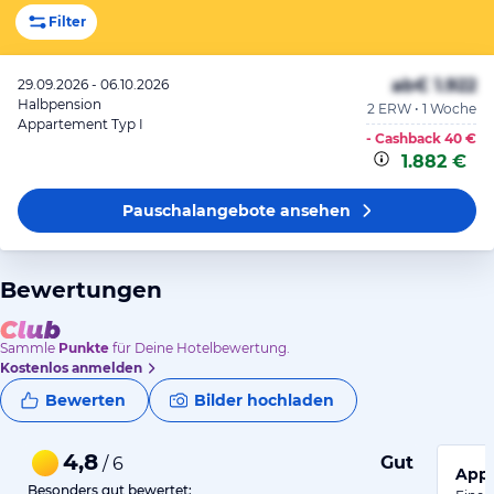
Filter
ab
€ 1.922
29.09.2026 - 06.10.2026
Halbpension
2 ERW • 1 Woche
Appartement Typ I
- Cashback
40 €
1.882 €
Pauschalangebote
ansehen
Bewertungen
Sammle
Punkte
für Deine Hotelbewertung.
Kostenlos anmelden
Bewerten
Bilder hochladen
4,8
Gut
/ 6
Appa
Besonders gut bewertet: