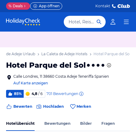
%
Deals
App öffnen
Kontakt
Hotel, Reiseziel
eta de Adeje Urlaub
La Caleta de Adeje Hotels
Hotel Parque del Sol
Hotel Parque del Sol
Calle Londres, 11 38660 Costa Adeje Teneriffa Spanien
Auf Karte anzeigen
701
Bewertungen
85%
4,8
/ 6
Bewerten
Hochladen
Merken
Hotelübersicht
Bewertungen
Bilder
Fragen