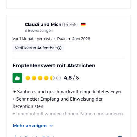
vorigen Jahr an Qualität und Menge ordentlich
eingebüßt. Der Gärtner hat heuer die Außenanlage in
den 14 Tage leider sehr wenig gepflegt. Die war
voriges Jahr tip top, heuer viel…
Claudi und Michl
(
61-65
)
3
Bewertungen
Vor 1 Monat • Verreist als Paar im Juni 2026
Verifizierter Aufenthalt
Empfehlenswert mit Abstrichen
4,8
/ 6
'+ Sauberes und geschmackvoll eingerichtetes Foyer
+ Sehr netter Empfang und Einweisung der
Rezeptionisten
+ Innenhof mit wunderschönen Palmen und anderen
Pflanzen
Mehr anzeigen
+ schöne Poollandschaft
- Sauberkeit des Appartements, speziell des Bades