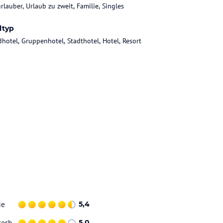
rlauber, Urlaub zu zweit, Familie, Singles
ltyp
dhotel, Gruppenhotel, Stadthotel, Hotel, Resort
ie
5,4
terh.
5,0