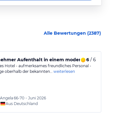
Alle Bewertungen (
2387
)
ehmer Aufenthalt in einem modernen Hotel
6
/ 6
Ein sauberes
s Hotel - aufmerksames freundliches Personal -
Ein sehr sauber
ge oberhalb der bekannten…
weiterlesen
Schinkenstraße
Das mann…
we
Angela
66-70
•
Juni 2026
Michae
Aus Deutschland
Aus