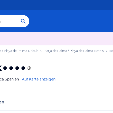
a / Playa de Palma Urlaub
Platja de Palma / Playa de Palma Hotels
Ho
k
rca Spanien
Auf Karte anzeigen
en