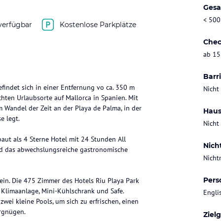
Gesa
< 500
verfügbar
Kostenlose Parkplätze
Chec
ab 15
Barri
efindet sich in einer Entfernung vo ca. 350 m
Nicht
ten Urlaubsorte auf Mallorca in Spanien. Mit
m Wandel der Zeit an der Playa de Palma, in der
Haus
e legt.
Nicht
ut als 4 Sterne Hotel mit 24 Stunden All
Nich
nd das abwechslungsreiche gastronomische
Nicht
Pers
ein. Die 475 Zimmer des Hotels Riu Playa Park
, Klimaanlage, Mini-Kühlschrank und Safe.
Engli
i kleine Pools, um sich zu erfrischen, einen
ergnügen.
Ziel