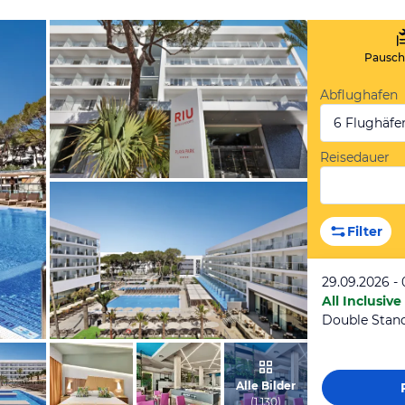
Pauscha
Abflughafen
6 Flughäfe
Reisedauer
vom Hotelier, Juni 2020
Filter
29.09.2026 - 
All Inclusive
Double Stan
vom Hotelier, Juni 2020
Alle Bilder
(
1 130
)