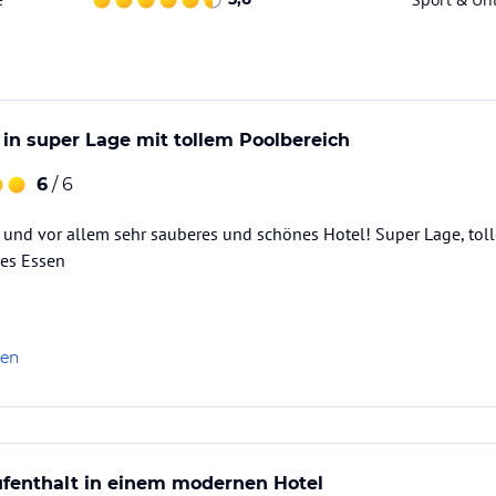
eisgeben.
it denen Sie in ca. 20 Minuten zum Stadtzentrum
end Einwohnern ist die Hauptstadt der
 an Kultur, Gastronomie, Nachtleben,
n, wie z.B. die Kathedrale, Theater, zahlreiche
in super Lage mit tollem Poolbereich
6
/ 6
 gegen Tourismus der Exzesse (BOIB Nr. 10 vom
zeiten, Snacks, alkoholfreie Getränke und drei
und vor allem sehr sauberes und schönes Hotel! Super Lage, toll
n Hauswein und Bier). Alle anderen
res Essen
len
griffen*
 (Hauswein/Bier)
enthalt in einem modernen Hotel