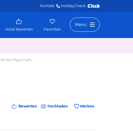
Kontakt
HolidayCheck 
Menü
Hotel bewerten
Favoriten
tel Riu Playa Park
Bewerten
Hochladen
Merken