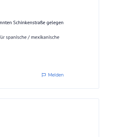
annten Schinkenstraße gelegen
ür spanische / mexikanische
Sonnenabschattung.
 Juni wegen der extremen
Melden