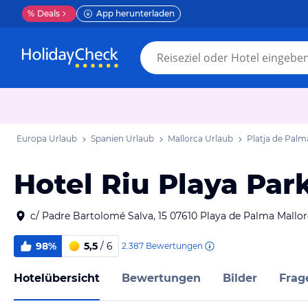
%
Deals
App herunterladen
Europa Urlaub
Spanien Urlaub
Mallorca Urlaub
Platja de Palm
Hotel Riu Playa Par
c/ Padre Bartolomé Salva, 15 07610 Playa de Palma Mallo
98%
5,5
/ 6
2.387
Bewertungen
Hotelübersicht
Bewertungen
Bilder
Frag