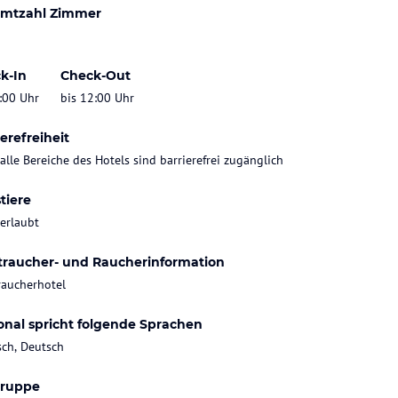
mtzahl Zimmer
k-In
Check-Out
:00 Uhr
bis 12:00 Uhr
erefreiheit
 alle Bereiche des Hotels sind barrierefrei zugänglich
tiere
 erlaubt
traucher- und Raucherinformation
raucherhotel
onal spricht folgende Sprachen
sch, Deutsch
gruppe