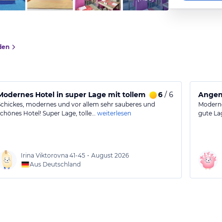
den
Modernes Hotel in super Lage mit tollem Poolbereich
6
/ 6
Angen
Schickes, modernes und vor allem sehr sauberes und
Moderne
schönes Hotel! Super Lage, tolle…
weiterlesen
gute La
Irina Viktorovna
41-45
•
August 2026
Aus Deutschland