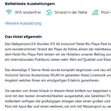
Beliebteste Ausstattungen:
Wifi kostenfrei
Strand in der Nähe
Pool 
Weitere Ausstattung
Das Hotel allgemein
Das Halbpension/24 Stunden 0'0 All Inclusive* Hotel Riu Playa Park b
zum wunderschönen Strand der Playa de Palma, einem der meistbesuch
dem Hotel Riu Playa Park leisten wir als Hoteliers unseren Beitrag zu
ein internationales Publikum, immer mehr Wert auf Qualität und Klass
Das ehemalige 3 Sterne Hotel wurde komplett abgerissen und neu erba
Inclusive Service. Kostenloses WLAN im gesamten Hotel, Livemusik u
Angebot welches Ihnen ein einzigartiges Erlebnis garantieren.
Sie werden von Ihrem Urlaub in diesem Hotel einfach nur begeistert s
sind mit den besten Annehmlichkeiten ausgestattet, wie Satelliten-TV
Außerdem verfügen die großzügigen Anlagen über einen großen und zwe
Pool mit Aqua-Bar und einen weiteren, um sich mit Wassersport zu v