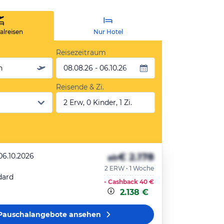
lreisen
Nur Hotel
Reisezeitraum
n
08.08.26 - 06.10.26
Reisende & Zi.
2 Erw, 0 Kinder, 1 Zi.
€ 2.178
06.10.2026
ab
2 ERW • 1 Woche
dard
- Cashback
40 €
2.138 €
Pauschalangebote
ansehen