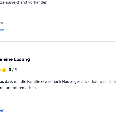
tze ausreichend vorhanden.
ten
len
e eine Lösung
6
/ 6
r, dass mir die Familie etwas nach Hause geschickt hat, was ich 
und unproblematisch.
len