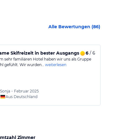
Alle Bewertungen (
86
)
ame Skifreizeit in bester Ausgangslage
6
/ 6
Leckeres Es
em sehr familiären Hotel haben wir uns als Gruppe
Inhabergeführt
hl gefühlt. Wir wurden…
weiterlesen
dem Haus und p
Sonja
•
Februar 2025
Maximi
Aus Deutschland
Aus
mtzahl Zimmer