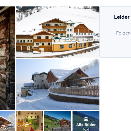
Leider
Folgen
vom Hotelier, April 2018
vom Hotelier, Februar 2014
Alle Bilder
(
52
)