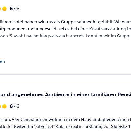
rksamen Mitarbeiterinnen mit guten Ideen,
6
/ 6
card,die im Preis inkludiert sind.
m frisches Bergquellwasser ,von der eigenen
liären Hotel haben wir uns als Gruppe sehr wohl gefühlt. Wir wurd
raum rund ums Haus mit Relaxliegen,
genommen und umgesetzt, sei es bei einer Zusatzausstattung i
sen. Sowohl nachmittags als auch abends konnten wir im Grup
ataloginformationen. Alle Angaben ohne
uchung die verbindlichen
Angebotsdetails
des
len
 und angenehmes Ambiente in einer familiären Pens
6
/ 6
nsion. Vier Generationen wohnen in dem Haus und pflegen einen
lb der Reiteralm "Silver Jet" Kabinenbahn. fußläufig zur Skipiste 