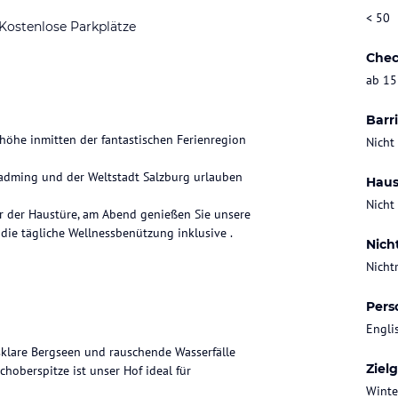
< 50
Kostenlose Parkplätze
Chec
ab 15
Barri
höhe inmitten der fantastischen Ferienregion
Nicht
ladming und der Weltstadt Salzburg urlauben
Haus
Nicht
or der Haustüre, am Abend genießen Sie unsere
die tägliche Wellnessbenützung inklusive .
Nich
Nicht
Pers
Engli
klare Bergseen und rauschende Wasserfälle
Ziel
hoberspitze ist unser Hof ideal für
Winte