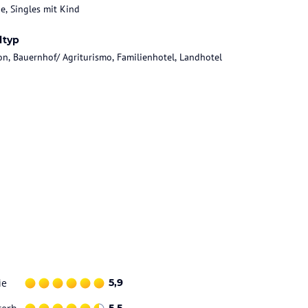
ie, Singles mit Kind
ltyp
on, Bauernhof/ Agriturismo, Familienhotel, Landhotel
ie
5,9