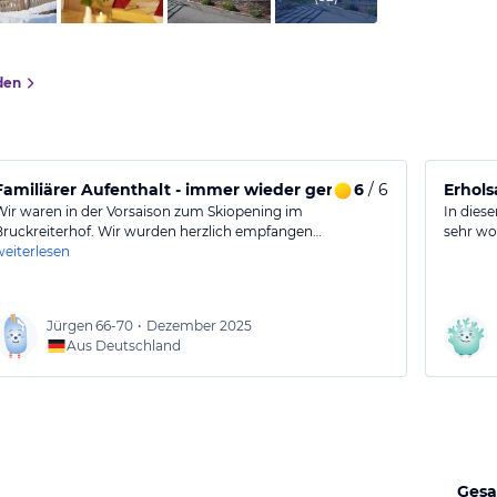
den
Familiärer Aufenthalt - immer wieder gerne
6
/ 6
Erhols
Wir waren in der Vorsaison zum Skiopening im
In dies
Bruckreiterhof. Wir wurden herzlich empfangen…
sehr wo
weiterlesen
Jürgen
66-70
•
Dezember 2025
Aus Deutschland
Gesa