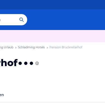
ng Urlaub
Schladming Hotels
Pension Bruckreiterhof
rhof
en