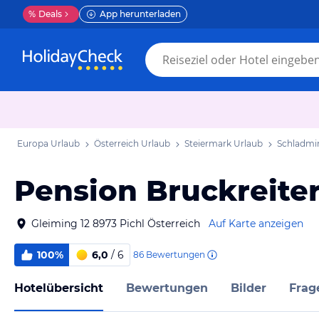
%
Deals
App herunterladen
Europa Urlaub
Österreich Urlaub
Steiermark Urlaub
Schladmi
Pension Bruckreite
Gleiming 12 8973 Pichl Österreich
Auf Karte anzeigen
100%
6,0
/ 6
86
Bewertungen
Hotelübersicht
Bewertungen
Bilder
Frag