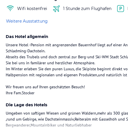
Wifi kostenfrei
1 Stunde zum Flughafen
Weitere Ausstattung
Das Hotel allgemein
Unsere Hotel -Pension mit angrenzenden Bauernhof liegt auf einer An
Schladming-Dachstein.
Abseits des Trubels und doch zentral zur Berg-und Ski-WM Stadt Sch
Sie bei uns in familärer und herzlicher Atmosphäre.
Im Winter erleben Sie den puren Luxus, die Skipiste beginnt direkt v
Halbpension mit regionalen und eigenen Produkten,und natürlich ist 
Wir freuen uns auf Ihren geschätzten Besuch!
Ihre Fam.Stocker
Die Lage des Hotels
Umgeben von saftigen Wiesen und grünen Wäldern,mehr als 300 glas
,rund um Gebirge, wie Dachsteinmassiv,Reiteralm mit Gasselhöh und Sc
Bergwanderer,Mountainbiker und Naturliebhaber