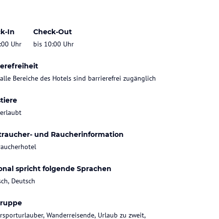
k-In
Check-Out
:00 Uhr
bis 10:00 Uhr
erefreiheit
 alle Bereiche des Hotels sind barrierefrei zugänglich
tiere
 erlaubt
traucher- und Raucherinformation
raucherhotel
onal spricht folgende Sprachen
sch, Deutsch
gruppe
rsporturlauber, Wanderreisende, Urlaub zu zweit,