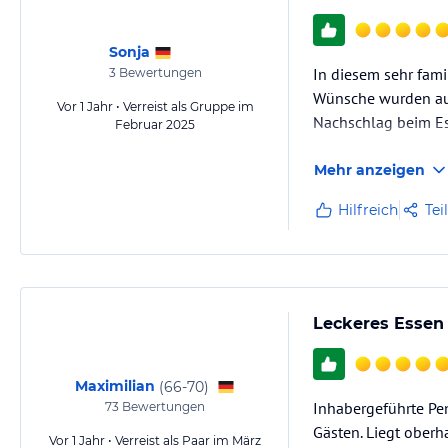
Sonstige Einrichtungen und Services
Lassen Sie sich rundherum verwöhnen.Von uns und von unseren aufme
Wander-und Einkehrtipps,und der tollen Schladming-Dachstein-Sommer
Sonja
Zu den liebevollen Aufmerksamkeiten des Hauses zählen unter andere
In diesem sehr fami
3
Bewertungen
Quelle,Obst und Naschereien für zwischendurch, Im Sommer viel Frei
Wünsche wurden auf
Vor 1 Jahr • Verreist als Gruppe im
Liegestühle,Terasse und Balkon mit Bestuhlung.
Nachschlag beim Es
Februar 2025
Hinweis:
Allgemeine und unverbindliche Hoteliers-/Veranstalter-/K
Mehr anzeigen
Gewähr und ohne Prüfung durch HolidayCheck. Bitte lies vor der B
jeweiligen Veranstalters.
Hilfreich
Tei
Leckeres Essen
Maximilian
(
66-70
)
Inhabergeführte Pe
73
Bewertungen
Gästen. Liegt oberha
Vor 1 Jahr • Verreist als Paar im März