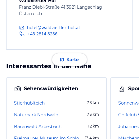
Waldviertler Hof
Franz Diebl-Straße 41 3921 Langschlag
Österreich
hotel@waldviertler-hof.at
+43 2814 8286
Karte
Interessantes in der Nähe
Sehenswürdigkeiten
Spor
Stierhüblteich
7,3
km
Naturpark Nordwald
7,3
km
Golfclub 
Bärenwald Arbesbach
11,2
km
Johannes
Freimaurer Museum im Schloss Rosenau
13,4
km
Märchenp