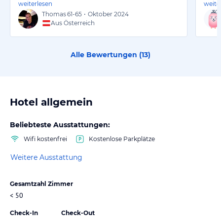
weiterlesen
weite
Thomas
61-65
•
Oktober 2024
Aus Österreich
Alle Bewertungen (
13
)
Hotel allgemein
Beliebteste Ausstattungen:
Wifi kostenfrei
Kostenlose Parkplätze
Weitere Ausstattung
Gesamtzahl Zimmer
< 50
Check-In
Check-Out