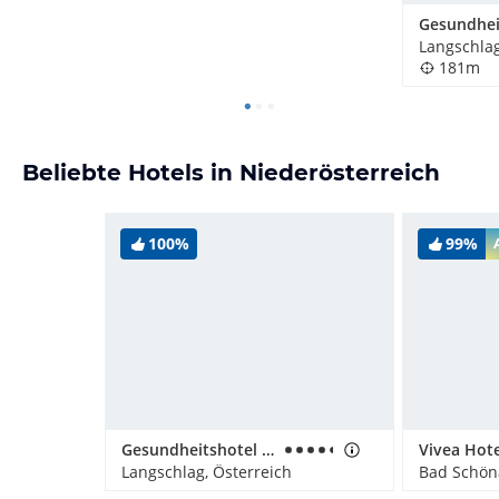
Langschlag
181m
Beliebte Hotels in Niederösterreich
100%
99%
Gesundheitshotel Klosterberg
Langschlag, Österreich
Bad Schön