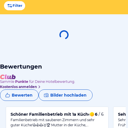
Filter
Bewertungen
Sammle
Punkte
für Deine Hotelbewertung.
Kostenlos anmelden
Bewerten
Bilder hochladen
Schöner Familienbetrieb mit 1a Küche!
6
/ 6
Sehr
Familienbetrieb mit sauberen Zimmern und sehr
Sehr 
guter Küche!👍👍👍🥇🏆 Mutter in der Küche,…
Frühs