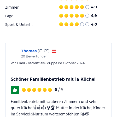
aktiv bleiben und ihre Tennisfähigkeiten verbessern.
Zimmer
4,9
Hinweis:
Verfasst von HolidayCheck mit Hilfe von KI. Alle
Lage
4,9
Angaben ohne Gewähr. Bitte lies vor der Buchung die
verbindlichen
Angebotsdetails
des jeweiligen Veranstalters.
Sport & Unterh.
4,0
Thomas
(
61-65
)
20
Bewertungen
Vor 1 Jahr • Verreist als Gruppe im Oktober 2024
Schöner Familienbetrieb mit 1a Küche!
6
/ 6
Familienbetrieb mit sauberen Zimmern und sehr
guter Küche!👍👍👍🥇🏆 Mutter in der Küche, Kinder
im Service!☝️Nur zum weiterempfehlen!🤗👋