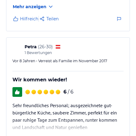
Verstaubte Plastikblumen
Mehr anzeigen
Schlechte Fernseher im Zimmer
Hilfreich
Teilen
Petra
(
26-30
)
1
Bewertungen
Vor 8 Jahren • Verreist als Familie im November 2017
Wir kommen wieder!
6
/ 6
Sehr freundliches Personal; ausgezeichnete gut-
bürgerliche Küche, saubere Zimmer, perfekt für ein
paar ruhige Tage zum Entspannen, runter kommen
und Landschaft und Natur genießen