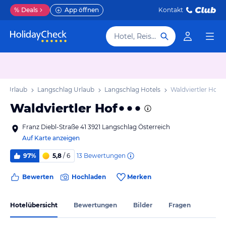
%
Deals
App öffnen
Kontakt
Hotel, Reiseziel
ch Urlaub
Langschlag Urlaub
Langschlag Hotels
Waldviertler Hof
Waldviertler Hof
Franz Diebl-Straße 41 3921 Langschlag Österreich
Auf Karte anzeigen
13
Bewertungen
97%
5,8
/ 6
Bewerten
Hochladen
Merken
Hotelübersicht
Bewertungen
Bilder
Fragen