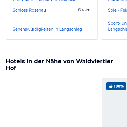
Schloss Rosenau
13,4
km
Sole - Fe
Sport- un
Sehenswürdigkeiten in Langschlag
Langschl
Hotels in der Nähe von Waldviertler
Hof
100%