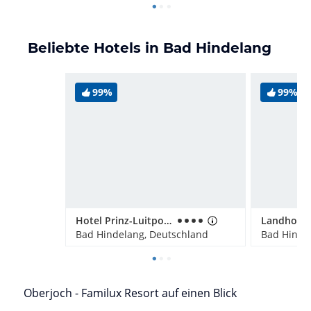
Beliebte Hotels in Bad Hindelang
99%
99%
Hotel Prinz-Luitpold-Bad
Landhotel
Bad Hindelang, Deutschland
Bad Hinde
Oberjoch - Familux Resort auf einen Blick