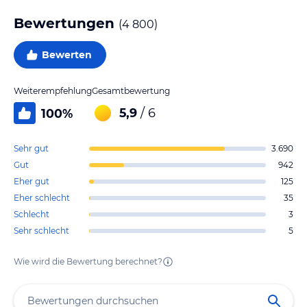
Bewertungen
(
4 800
)
Bewerten
Weiterempfehlung
Gesamtbewertung
5,9
/ 6
100
%
Sehr gut
3.690
Gut
942
Eher gut
125
Eher schlecht
35
Schlecht
3
Sehr schlecht
5
Wie wird die Bewertung berechnet?