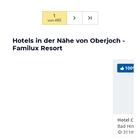
1
von
480
Hotels in der Nähe von Oberjoch -
Familux Resort
100%
Bad Hinde
311m