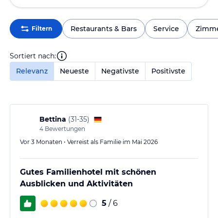
Restaurants & Bars
Service
Zimm
Filtern
Sortiert nach:
Relevanz
Neueste
Negativste
Positivste
Bettina
(
31-35
)
4
Bewertungen
Vor 3 Monaten • Verreist als Familie im Mai 2026
Gutes Familienhotel mit schönen
Ausblicken und Aktivitäten
5
/ 6