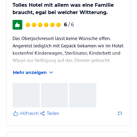
Tolles Hotel mit allem was eine Familie
braucht, egal bei welcher Witterung.
6
/ 6
Das Oberjochrresort lässt keine Wünsche offen.
Angereist lediglich mit Gepäck bekamen wir im Hotel
kostenfrei Kinderwagen, Sterilisator, Kinderbett und
Wippe zur Verfügung auf das Zimmer gebracht.
Mehr anzeigen
Das Personal ist sehr höflich und zuvorkommend, ein
technisches Problem mit der Heizung wurde
innerhalb von kurzer Zeit (15 Min) behoben.
Die Essensauswahl ist täglich mehr als Genuss und
Gourmet!! Sehr sehr lecker.
Hilfreich
Teilen
Leider haben wir eine Woche erwischt wo es nur
Regen und Nebel gab, trotz diesem Wetter haben wir
täglich…