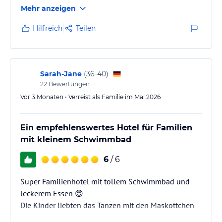
auch der extra Ruheraum mit Bergaussicht gewährt
Mehr anzeigen
uns "Urlaub pur". Das Spitzenpersonal mit seiner
Freundlichkeit verwöhnt uns mit allem was dazu
Hilfreich
Teilen
gehört. Die ganztägige Verpflegung mit der
Vielfältigkeit und den erstklassigen Angeboten
haben "Sterne-Qualität". Dies Alles hat dieses Hotel zu
unserer "zweiten Heimat" werden…
Sarah-Jane
(
36-40
)
22
Bewertungen
Vor 3 Monaten • Verreist als Familie im Mai 2026
Ein empfehlenswertes Hotel für Familien
mit kleinem Schwimmbad
6
/ 6
Super Familienhotel mit tollem Schwimmbad und
leckerem Essen 😍
Die Kinder liebten das Tanzen mit den Maskottchen