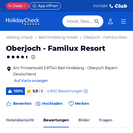
%
Deals
App öffnen
Kontakt
Hotel, Reiseziel
 Hindelang Urlaub
Bad Hindelang Hotels
Oberjoch - Familux Resort
Oberjoch - Familux Resort
Am Prinzenwald 3 87541 Bad Hindelang - Oberjoch Bayern
Deutschland
Auf Karte anzeigen
4.800
Bewertungen
100%
5,9
/ 6
Bewerten
Hochladen
Merken
Hotelübersicht
Bewertungen
Bilder
Fragen