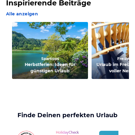
Inspirierende Beiträge
Alle anzeigen
Spartipps
Freizeitp
Herbstferien: Ideen für
Urlaub im Freizei
günstigen Urlaub
voller Nerv
Finde Deinen perfekten Urlaub