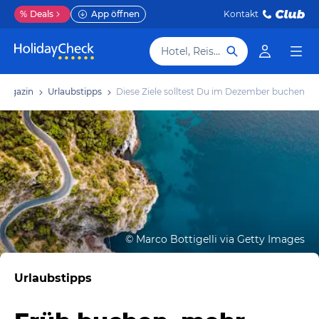
%
Deals
App öffnen
Kontakt
Hotel, Reiseziel
Magazin
Urlaubstipps
Diese Ziele solltest Du im Dezember buchen
©
Marco Bottigelli via Getty Images
Urlaubstipps