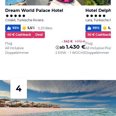
Dream World Palace Hotel
Hotel Delphin
Colakli, Türkische Riviera
Lara, Türkische Rivi
95
%
5,5
/
6
99
%
5,8
/
6
5.211 Bew.
40 € Cashback
Deal
50 € Cashback
- 342 €
1.772 €
Flug
Flug
1.430 €
ab
All Inclusive
All Inclusive Plus
Doppelzimmer
2 ERW. • 1 WOCHE
Doppelzimmer
4