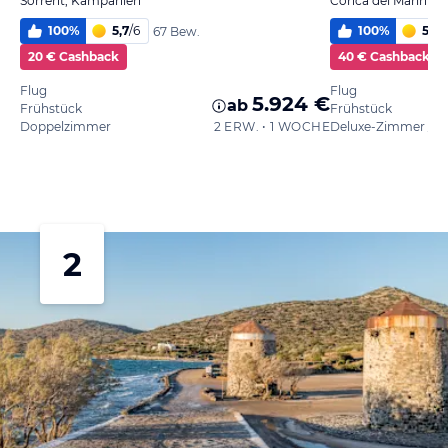
Sorrent, Kampanien
Conca dei Marini, 
100
%
5,7
/
6
100
%
5,8
/
67 Bew.
20 € Cashback
40 € Cashback
Flug
Flug
5.924 €
ab
Frühstück
Frühstück
Doppelzimmer
2 ERW. • 1 WOCHE
2