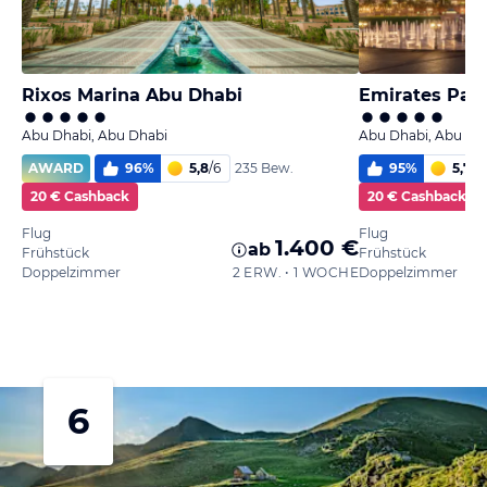
Rixos Marina Abu Dhabi
Emirates Pala
Abu Dhabi, Abu Dhabi
Abu Dhabi, Abu Dh
AWARD
96
%
5,8
/
6
95
%
5,7
/
6
235 Bew.
20 € Cashback
20 € Cashback
Flug
Flug
1.400 €
ab
Frühstück
Frühstück
Doppelzimmer
2 ERW. • 1 WOCHE
Doppelzimmer
6