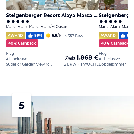
Steigenberger Resort Alaya Marsa Alam - Red Sea - Adults only
Marsa Alam, Marsa Alam/El Quseir
Marsa Alam, Marsa 
AWARD
99
%
5,9
/
6
AWARD
99
4.357 Bew.
40 € Cashback
40 € Cashback
Flug
Flug
1.868 €
ab
All Inclusive
All Inclusive
Superior Garden View room
2 ERW. • 1 WOCHE
Doppelzimmer
5