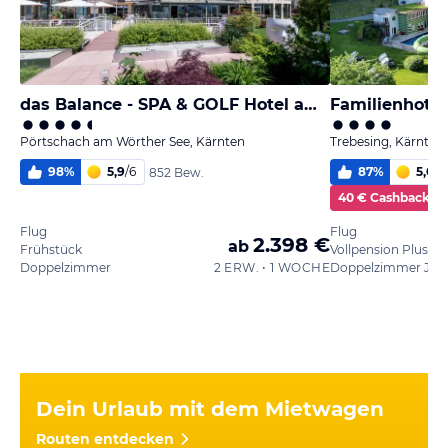
das Balance - SPA & GOLF Hotel am Wörthersee
Familienhotel
Pörtschach am Wörther See, Kärnten
Trebesing, Kärnten
98
%
5,9
/
6
87
%
5,0
/
6
852 Bew.
40 € Cashback
Flug
Flug
2.398 €
ab
Frühstück
Vollpension Plus
Doppelzimmer
2 ERW. • 1 WOCHE
Doppelzimmer Jos
Dein Urlaub mit dem Mietwagen
Routen entdecken