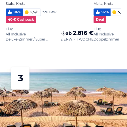
Stalis, Kreta
Malia, Kreta
96
%
5,5
/
6
92
%
5,1
/
6
726 Bew.
40 € Cashback
Deal
Flug
Flug
2.816 €
ab
All Inclusive
All Inclusive
Deluxe-Zimmer / Superior
2 ERW. • 1 WOCHE
Doppelzimmer
3