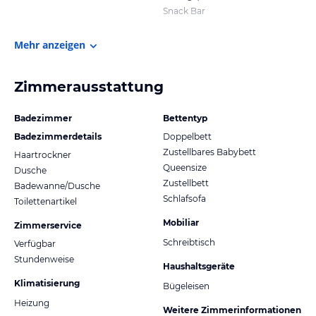
Snack Bar
Mehr anzeigen
Zimmerausstattung
Badezimmer
Bettentyp
Badezimmerdetails
Doppelbett
Zustellbares Babybett
Haartrockner
Queensize
Dusche
Zustellbett
Badewanne/Dusche
Schlafsofa
Toilettenartikel
Mobiliar
Zimmerservice
Schreibtisch
Verfügbar
Stundenweise
Haushaltsgeräte
Klimatisierung
Bügeleisen
Heizung
Weitere Zimmerinformationen