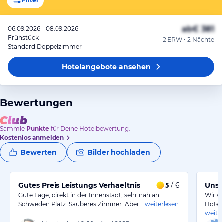
Filter
ab
€ 381
06.09.2026 - 08.09.2026
Frühstück
2 ERW • 2 Nächte
Standard Doppelzimmer
Hotelangebote
ansehen
Bewertungen
Sammle
Punkte
für Deine Hotelbewertung.
Kostenlos anmelden
Bewerten
Bilder hochladen
Gutes Preis Leistungs Verhaeltnis
5
/ 6
Unse
Gute Lage, direkt in der Innenstadt, sehr nah an
Wir w
Schweden Platz. Sauberes Zimmer. Aber…
weiterlesen
Hotel
weite