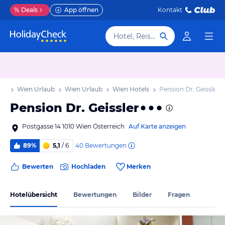
%
Deals
App öffnen
Kontakt
Hotel, Reiseziel
aub
Wien Urlaub
Wien Urlaub
Wien Hotels
Pension Dr. Geissler
Pension Dr. Geissler
Postgasse 14 1010 Wien Österreich
Auf Karte anzeigen
40
Bewertungen
89%
5,1
/ 6
Bewerten
Hochladen
Merken
Hotelübersicht
Bewertungen
Bilder
Fragen