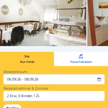
vom Hotelie
Nur Hotel
Pauschalreisen
Reisezeitraum
06.09.26 - 08.09.26
Reiseteilnehmer & Zimmer
2 Erw, 0 Kinder, 1 Zi.