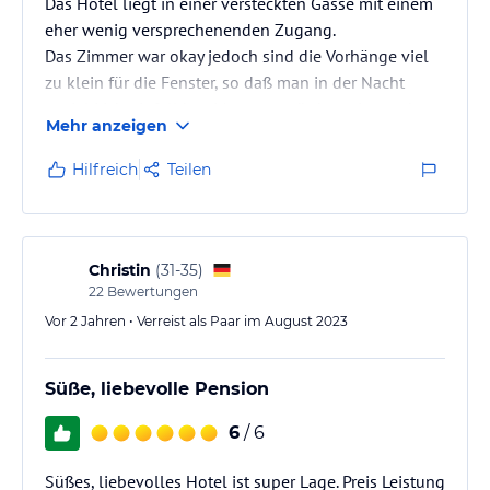
Das Hotel liegt in einer versteckten Gasse mit einem
eher wenig versprechenenden Zugang.
Das Zimmer war okay jedoch sind die Vorhänge viel
zu klein für die Fenster, so daß man in der Nacht
zuviel Lichteinfall hat. Morgens würden wir aus dem
Mehr anzeigen
Treppenhaus durch einen Geräuschpegel geweckt,
wobei dem Verursacher durchaus Mutwilligkeit
Hilfreich
Teilen
unterstellt werden kann.
Christin
(
31-35
)
22
Bewertungen
Vor 2 Jahren • Verreist als Paar im August 2023
Süße, liebevolle Pension
6
/ 6
Süßes, liebevolles Hotel ist super Lage. Preis Leistung