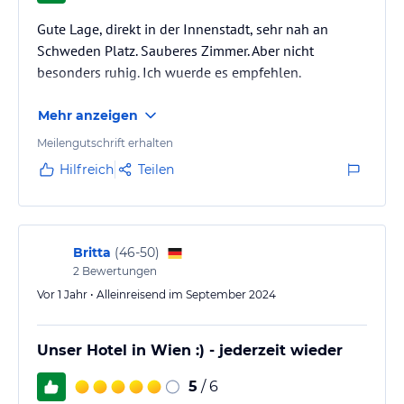
Donaukanals zahlreiche Freizeitmöglichkeiten. Die Cafés und Bars
bieten nicht nur einen Ort zum Entspannen, sondern auch
Gute Lage, direkt in der Innenstadt, sehr nah an
Aktivitäten wie Bootsfahrten auf dem Kanal oder einen
Schweden Platz. Sauberes Zimmer. Aber nicht
öffentlichen Pool auf einem Boot. Genießen Sie die Sonne und die
besonders ruhig. Ich wuerde es empfehlen.
herrliche Aussicht auf die Stadt und lassen Sie den Alltag hinter
sich.
Mehr anzeigen
Hinweis:
Verfasst von HolidayCheck mit Hilfe von KI. Alle
Meilengutschrift erhalten
Angaben ohne Gewähr. Bitte lies vor der Buchung die
Hilfreich
Teilen
verbindlichen
Angebotsdetails
des jeweiligen Veranstalters.
Britta
(
46-50
)
2
Bewertungen
Vor 1 Jahr • Alleinreisend im September 2024
Unser Hotel in Wien :) - jederzeit wieder
5
/ 6