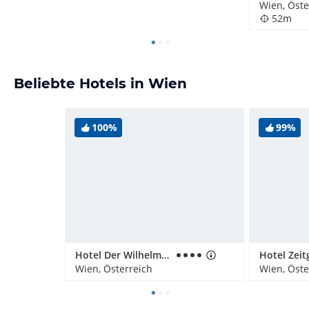
Wien, Öste
52m
Beliebte Hotels in Wien
100%
99%
Hotel Der Wilhelmshof
Wien, Österreich
Wien, Öste