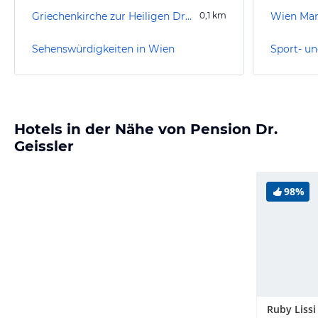
Griechenkirche zur Heiligen Dreifaltigkeit
0,1
km
Wien Ma
Sehenswürdigkeiten in Wien
Sport- un
Hotels in der Nähe von Pension Dr.
Geissler
98%