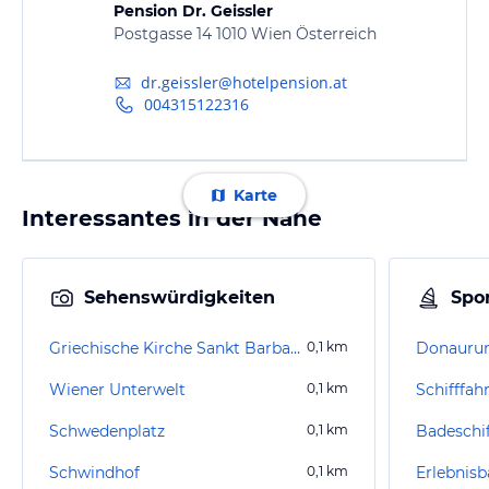
Pension Dr. Geissler
Postgasse 14 1010 Wien Österreich
dr.geissler@hotelpension.at
004315122316
Karte
Interessantes in der Nähe
Sehenswürdigkeiten
Spor
Griechische Kirche Sankt Barbara
0,1
km
Donaurun
Wiener Unterwelt
0,1
km
Schwedenplatz
0,1
km
Badeschi
Schwindhof
0,1
km