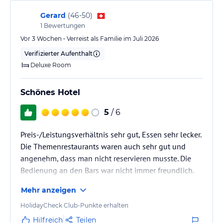
für die komfortableren, großen Liegebereiche am
Strand werden 50 € pro Tag fällig –…
Gerard
(
46-50
)
1
Bewertungen
Vor 3 Wochen • Verreist als Familie im Juli 2026
Verifizierter Aufenthalt
Deluxe Room
Schönes Hotel
5
/ 6
Preis-/Leistungsverhältnis sehr gut, Essen sehr lecker.
Die Themenrestaurants waren auch sehr gut und
angenehm, dass man nicht reservieren musste. Die
Bedienung an den Bars war nicht immer freundlich.
Zimmerservice war nicht immer optimal
Mehr anzeigen
(Reinigungszeiten, ab und zu fehlten Handtücher). Die
Option den Zuschlag zu bezahlen für Preferred Club
HolidayCheck Club-Punkte erhalten
fanden wir unnötig und ein wenig schade, dass
Hilfreich
Teilen