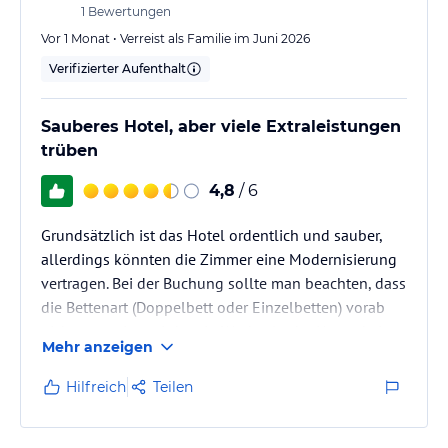
1
Bewertungen
Vor 1 Monat • Verreist als Familie im Juni 2026
Verifizierter Aufenthalt
Sauberes Hotel, aber viele Extraleistungen
trüben
4,8
/ 6
Grundsätzlich ist das Hotel ordentlich und sauber,
allerdings könnten die Zimmer eine Modernisierung
vertragen. Bei der Buchung sollte man beachten, dass
die Bettenart (Doppelbett oder Einzelbetten) vorab
nicht garantiert wird – ein Wechsel oder Upgrade ist
Mehr anzeigen
erst vor Ort nach Verfügbarkeit möglich.
Zudem ist das Hotelkonzept stark auf Aufpreise
Hilfreich
Teilen
ausgelegt: Der Zugang zu bestimmten
Hotelbereichen („Preferred Bereich“) kostet extra, und