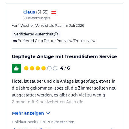
Claus
(
51-55
)
2
Bewertungen
Vor 1 Woche • Verreist als Paar im Juli 2026
Verifizierter Aufenthalt
Preferred Club Deluxe Poolview/Tropicalview
Gepflegte Anlage mit freundlichem Service
4
/ 6
Hotel ist sauber und die Anlage ist gepflegt, etwas in
die Jahre gekommen, speziell die Zimmer sollten neu
ausgestattet werden, es gibt auch viel zu wenig
Zimmer mit Kingsizebetten. Auch die
Stromanschlüsse sollten auf internationalen
Mehr anzeigen
Standard umgestellt werden ( trotz Adapter
funktionierte leider unser mitgebrachter Haartrockner
HolidayCheck Club-Punkte erhalten