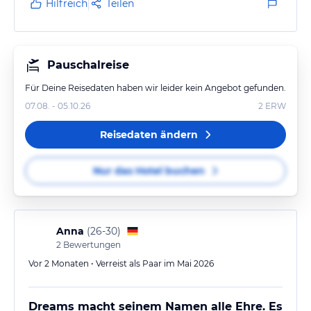
nicht
Hilfreich
Teilen
Positiv ist zu erwähnen das unser Butler SEBASTIAN
super nett war und alle unsere Wünsche erfüllt hat!!!
Luisa war auch sehr nett!
Pauschalreise
Für Deine Reisedaten haben wir leider kein Angebot gefunden.
07.08. - 05.10.26
2
ERW
Reisedaten ändern
Nur das Hotel buchen
Anna
(
26-30
)
2
Bewertungen
Vor 2 Monaten • Verreist als Paar im Mai 2026
Dreams macht seinem Namen alle Ehre. Es