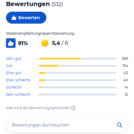
Bewertungen
(
532
)
Bewerten
Weiterempfehlung
Gesamtbewertung
5,4
/ 6
91
%
Sehr gut
289
Gut
134
Eher gut
43
Eher schlecht
40
Schlecht
14
Sehr schlecht
12
Wie wird die Bewertung berechnet?