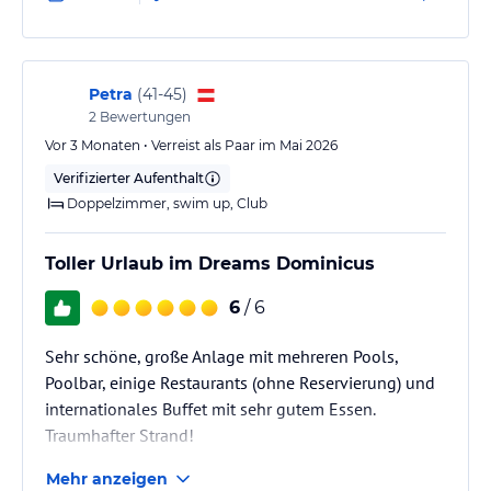
überhaupt diese Option besteht, da unserer Meinung
nach ein 5 Stern all inclusive für alle Hotelgäste die
gleiche Leistungen haben…
Petra
(
41-45
)
2
Bewertungen
Vor 3 Monaten • Verreist als Paar im Mai 2026
Verifizierter Aufenthalt
Doppelzimmer, swim up, Club
Toller Urlaub im Dreams Dominicus
6
/ 6
Sehr schöne, große Anlage mit mehreren Pools,
Poolbar, einige Restaurants (ohne Reservierung) und
internationales Buffet mit sehr gutem Essen.
Traumhafter Strand!
Mehr anzeigen