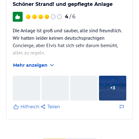
Schöner Strand! und gepflegte Anlage
4
/ 6
Die Anlage ist groß und sauber, alle sind freundlich.
Wir hatten leider keinen deutschsprachigen
Concierge, aber Elvis hat sich sehr darum bemüht,
alles zu regeln.
Mehr anzeigen
Wir hätten uns mehr Fisch oder Meeresfrüchte
gewünscht. In das französische Restaurant darf man
nur mit Hemd, Hose und geschlossenen Schuhen.
+
3
Nicht jeder hat solche Kleidung für den Strandurlaub
dabei, daher war kein Eintritt möglich.
Die Zimmer sind sehr hellhörig. Auf jeden Fall
Hilfreich
Teilen
überarbeitet werden sollte die Abendshow. Es wäre
nicht verkehrt, sie…