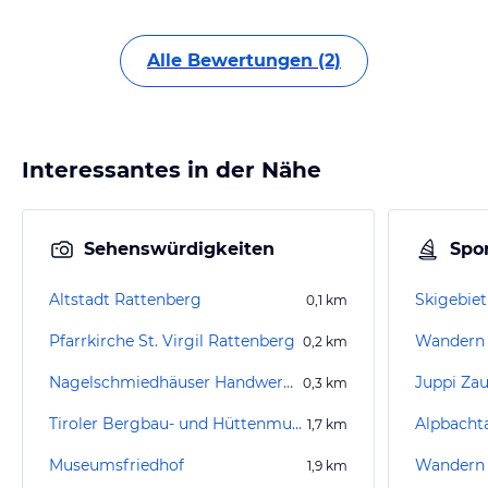
Alle Bewertungen (2)
Interessantes in der Nähe
Sehenswürdigkeiten
Spor
Altstadt Rattenberg
Skigebiet
0,1
km
Pfarrkirche St. Virgil Rattenberg
Wandern 
0,2
km
Nagelschmiedhäuser Handwerkskunst-Museum
Juppi Za
0,3
km
Tiroler Bergbau- und Hüttenmuseum
Alpbachta
1,7
km
Museumsfriedhof
Wandern B
1,9
km