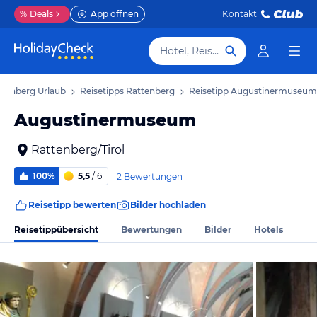
%
Deals
App öffnen
Kontakt
Hotel, Reiseziel
ttenberg Urlaub
Reisetipps Rattenberg
Reisetipp Augustinermuseum
Augustinermuseum
Rattenberg/Tirol
100%
5,5
/ 6
2 Bewertungen
Reisetipp bewerten
Bilder hochladen
Reisetippübersicht
Bewertungen
Bilder
Hotels