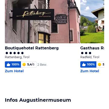
Boutiquehotel Rattenberg
Gasthaus Ran
Rattenberg, Tirol
Radfeld, Tirol
100
%
5,4
/
6
100
%
5,5
/
2 Bew.
Zum Hotel
Zum Hotel
Infos Augustinermuseum