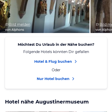
Bild melden
Bild m
von Alphons
von Alpho
Möchtest Du Urlaub in der Nähe buchen?
Folgende Hotels könnten Dir gefallen
Hotel & Flug buchen
Oder
Nur Hotel buchen
Hotel nähe Augustinermuseum