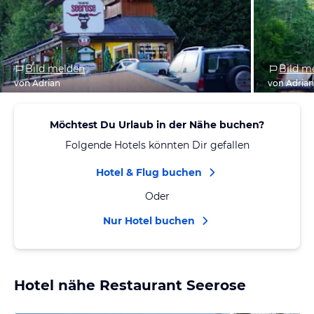
Bild melden
Bild m
von Adrian
von Adria
Möchtest Du Urlaub in der Nähe buchen?
Folgende Hotels könnten Dir gefallen
Hotel & Flug buchen
Oder
Nur Hotel buchen
Hotel nähe Restaurant Seerose