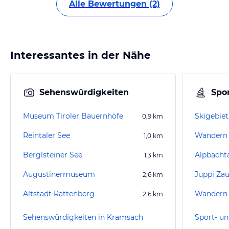
Alle Bewertungen (2)
Interessantes in der Nähe
Sehenswürdigkeiten
Spor
Museum Tiroler Bauernhöfe
Skigebiet
0,9
km
Reintaler See
Wandern 
1,0
km
Berglsteiner See
Alpbachta
1,3
km
Augustinermuseum
Juppi Za
2,6
km
Altstadt Rattenberg
Wandern B
2,6
km
Sehenswürdigkeiten in Kramsach