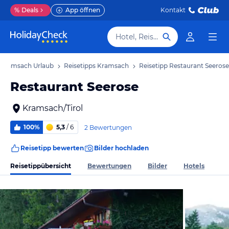
%
Deals
App öffnen
Kontakt
Hotel, Reiseziel
Kramsach Urlaub
Reisetipps Kramsach
Reisetipp Restaurant Seerose
Restaurant Seerose
Kramsach/Tirol
100%
5,3
/ 6
2 Bewertungen
Reisetipp bewerten
Bilder hochladen
Reisetippübersicht
Bewertungen
Bilder
Hotels