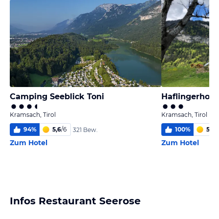
Camping Seeblick Toni
Haflingerhof
Kramsach, Tirol
Kramsach, Tirol
94
%
5,6
/
6
100
%
5,8
/
321 Bew.
Zum Hotel
Zum Hotel
Infos Restaurant Seerose