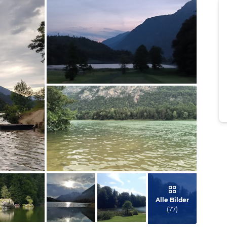
Bild melden
von Andrea
Bild melden
von Andrea
Alle Bilder
(
77
)