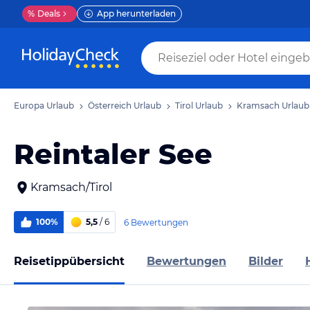
%
Deals
App herunterladen
Europa Urlaub
Österreich Urlaub
Tirol Urlaub
Kramsach Urlaub
Reintaler See
Kramsach/Tirol
100%
5,5
/ 6
6 Bewertungen
Reisetippübersicht
Bewertungen
Bilder