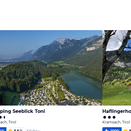
Bild
Bild
Bild
melden
melden
melden
vom Hotelier
vom Hotelier
von Susanne
ing Seeblick Toni
Haflingerho
ch, Tirol
Kramsach, Tirol
4
%
5,6
/
6
100
%
5