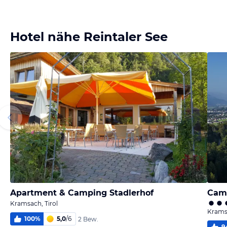
Bild
Bild
Bild
Bild
melden
melden
melden
melden
von Andrea
von Andrea
von Andrea
von Simone
Hotel nähe Reintaler See
Apartment & Camping Stadlerhof
Camp
Kramsach, Tirol
Kramsa
100
%
5,0
/
6
2 Bew.
9