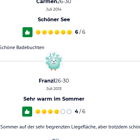
Carmen
26-30
Juli 2014
Schöner See
6
/ 6
. Schöne Badebuchten
Franzi
26-30
Juli 2013
Sehr warm im Sommer
4
/ 6
 Sommer auf der sehr begrenzten Liegefläche, aber trotzdem sch