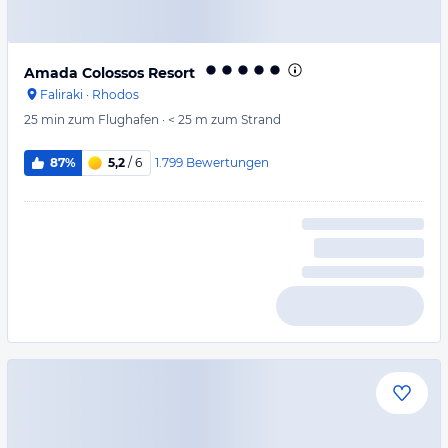
Amada Colossos Resort
Faliraki
·
Rhodos
25 min
zum Flughafen
·
< 25 m
zum Strand
1.799
Bewertungen
87%
5,2
/ 6