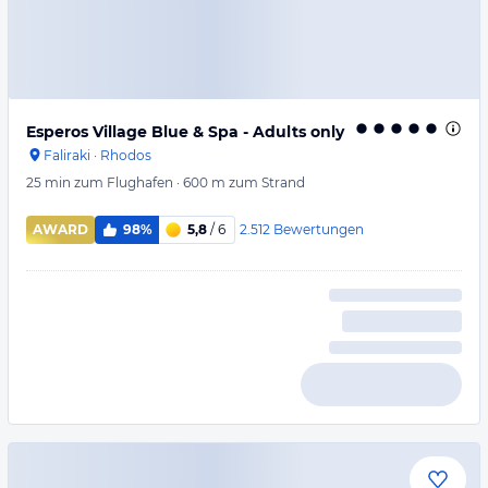
Esperos Village Blue & Spa - Adults only
Faliraki
·
Rhodos
25 min
zum Flughafen
·
600 m
zum Strand
2.512
Bewertungen
AWARD
98%
5,8
/ 6