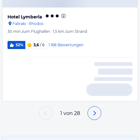
Hotel Lymberia
Faliraki
·
Rhodos
30 min
zum Flughafen
·
1,5 km
zum Strand
1.168
Bewertungen
52%
3,6
/ 6
1
von
28