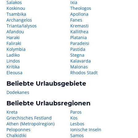
Salakos
Ixia
Koskinou
Theologos
Tsambika
Apollona
Archangelos
Fanes
Trianta/Ialysos
Kremasti
Afandou
Kallithea
Haraki
Platania
Faliraki
Paradeisi
Kolymbia
Pastida
Ladiko
Stegna
Lindos
Kalavarda
Kritika
Malonas
Eleousa
Rhodos Stadt
Beliebte Urlaubsgebiete
Dodekanes
Beliebte Urlaubsregionen
Kreta
Paros
Griechisches Festland
Kos
Athen (Metropolregion)
Lesbos
Peloponnes
Ionische Inseln
Chalkidiki
Samos