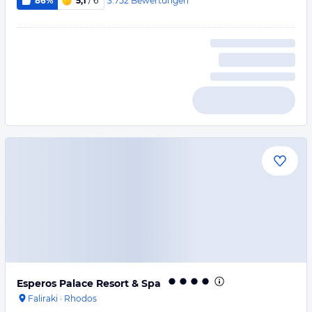
3.752
Bewertungen
86%
5,1
/ 6
Esperos Palace Resort & Spa
Faliraki
·
Rhodos