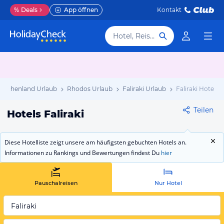
%
Deals
App öffnen
Kontakt
Hotel, Reiseziel
riechenland Urlaub
Rhodos Urlaub
Faliraki Urlaub
Faliraki Hotels
Teilen
Hotels Faliraki
Diese Hotelliste zeigt unsere am häufigsten gebuchten Hotels an.
Informationen zu Rankings und Bewertungen findest Du
hier
Pauschalreisen
Nur Hotel
Faliraki