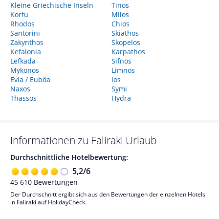
Kleine Griechische Inseln
Tinos
Korfu
Milos
Rhodos
Chios
Santorini
Skiathos
Zakynthos
Skopelos
Kefalonia
Karpathos
Lefkada
Sifnos
Mykonos
Limnos
Evia / Euböa
Ios
Naxos
Symi
Thassos
Hydra
Informationen zu
Faliraki
Urlaub
Durchschnittliche Hotelbewertung:
5,2
/
6
45 610
Bewertungen
Der Durchschnitt ergibt sich aus den Bewertungen der einzelnen Hotels
in Faliraki auf HolidayCheck.