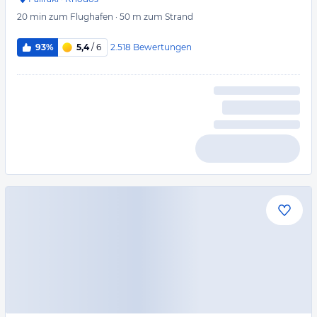
20 min
zum Flughafen
·
50 m
zum Strand
2.518
Bewertungen
93%
5,4
/ 6