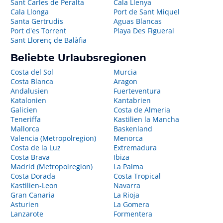
Sant Carles de Peralta
Cala Llenya
Cala Llonga
Port de Sant Miquel
Santa Gertrudis
Aguas Blancas
Port d'es Torrent
Playa Des Figueral
Sant Llorenç de Balàfia
Beliebte Urlaubsregionen
Costa del Sol
Murcia
Costa Blanca
Aragon
Andalusien
Fuerteventura
Katalonien
Kantabrien
Galicien
Costa de Almeria
Teneriffa
Kastilien la Mancha
Mallorca
Baskenland
Valencia (Metropolregion)
Menorca
Costa de la Luz
Extremadura
Costa Brava
Ibiza
Madrid (Metropolregion)
La Palma
Costa Dorada
Costa Tropical
Kastilien-Leon
Navarra
Gran Canaria
La Rioja
Asturien
La Gomera
Lanzarote
Formentera