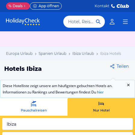
%
Deals
App öffnen
Kontakt
Hotel, Reiseziel
Europa Urlaub
Spanien Urlaub
Ibiza Urlaub
Ibiza Hotels
Teilen
Hotels Ibiza
Diese Hotelliste zeigt unsere am häufigsten gebuchten Hotels an.
Informationen zu Rankings und Bewertungen findest Du
hier
Pauschalreisen
Nur Hotel
Ibiza