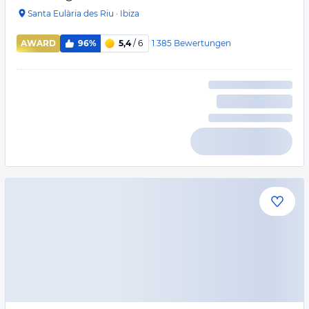
Santa Eulària des Riu
·
Ibiza
1.385
Bewertungen
AWARD
96%
5,4
/ 6