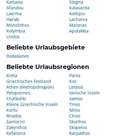
Kattavia
Stegna
Afandou
Kalavarda
Laerma
Asklipio
Haraki
Lachania
Monolithos
Malonas
Kolymbia
Apolakkia
Lindos
Beliebte Urlaubsgebiete
Dodekanes
Beliebte Urlaubsregionen
Kreta
Paros
Griechisches Festland
Kos
Athen (Metropolregion)
Lesbos
Peloponnes
Ionische Inseln
Chalkidiki
Samos
Kleine Griechische Inseln
Tinos
Korfu
Milos
Rhodos
Chios
Santorini
Skiathos
Zakynthos
Skopelos
Kefalonia
Karpathos