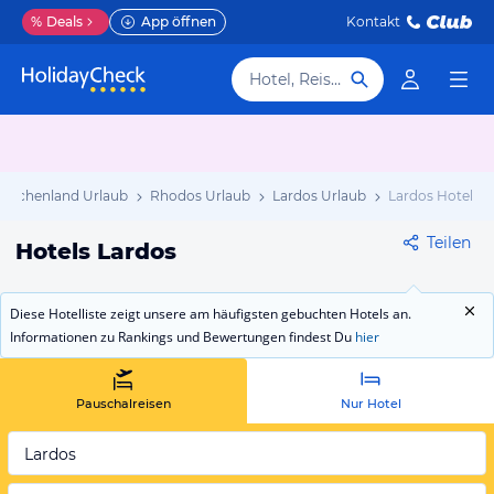
%
Deals
App öffnen
Kontakt
Hotel, Reiseziel
riechenland Urlaub
Rhodos Urlaub
Lardos Urlaub
Lardos Hotels
Teilen
Hotels Lardos
Diese Hotelliste zeigt unsere am häufigsten gebuchten Hotels an.
Informationen zu Rankings und Bewertungen findest Du
hier
Pauschalreisen
Nur Hotel
Lardos