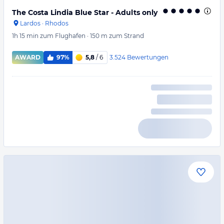
The Costa Lindia Blue Star - Adults only
Lardos
·
Rhodos
1h 15 min
zum Flughafen
·
150 m
zum Strand
3.524
Bewertungen
AWARD
97%
5,8
/ 6