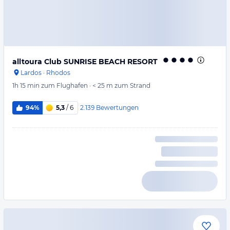
alltoura Club SUNRISE BEACH RESORT
Lardos
·
Rhodos
1h 15 min
zum Flughafen
·
< 25 m
zum Strand
2.139
Bewertungen
94%
5,3
/ 6