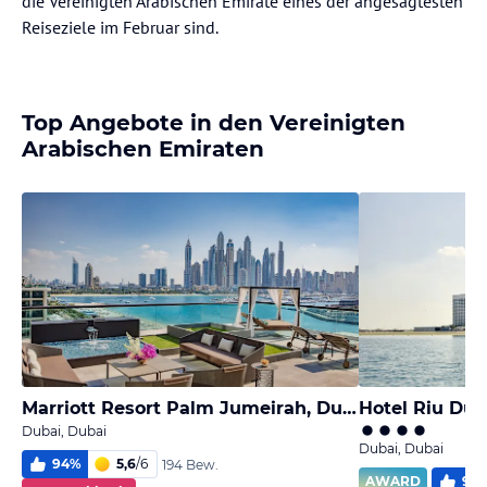
die Vereinigten Arabischen Emirate eines der angesagtesten
Reiseziele im Februar sind.
Top Angebote in den Vereinigten
Arabischen Emiraten
Marriott Resort Palm Jumeirah, Dubai
Hotel Riu Dub
Dubai, Dubai
Dubai, Dubai
94
%
5,6
/
6
194 Bew.
AWARD
96