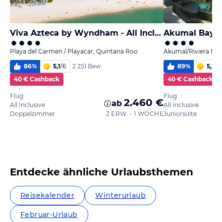
Viva Azteca by Wyndham - All Inclusive Resort
Akumal Bay B
Playa del Carmen / Playacar, Quintana Roo
Akumal/Riviera Ma
86
%
5,1
/
6
89
%
5,2
/
6
2.251 Bew.
40 € Cashback
40 € Cashback
Flug
Flug
2.460 €
ab
All Inclusive
All Inclusive
Doppelzimmer
2 ERW. • 1 WOCHE
Juniorsuite
Entdecke ähnliche Urlaubsthemen
Reisekalender
Winterurlaub
Februar-Urlaub