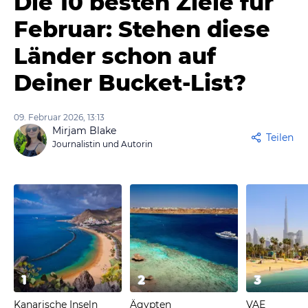
Die 10 besten Ziele für
Februar: Stehen diese
Länder schon auf
Deiner Bucket-List?
09. Februar 2026, 13:13
Mirjam Blake
Teilen
Journalistin und Autorin
1
2
3
Kanarische Inseln
Ägypten
VAE