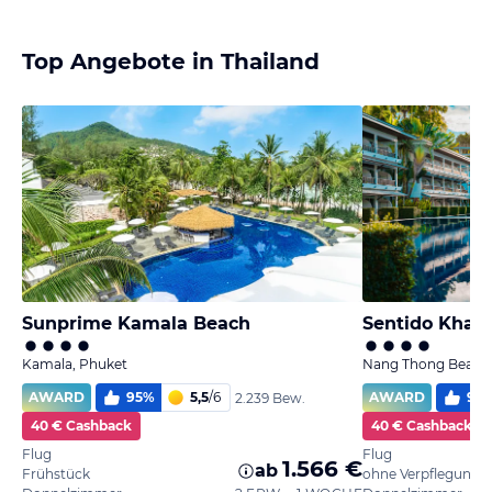
Top Angebote in Thailand
Sunprime Kamala Beach
Sentido Khao
Kamala, Phuket
Nang Thong Beach,
AWARD
95
%
5,5
/
6
AWARD
97
2.239 Bew.
40 € Cashback
40 € Cashback
Flug
Flug
1.566 €
ab
Frühstück
ohne Verpflegung