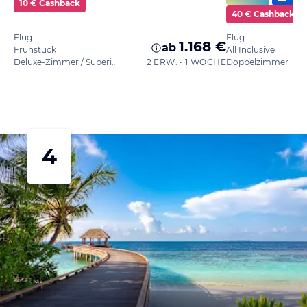
10 € Cashback
40 € Cashback
Flug
Flug
1.168 €
ab
Frühstück
All Inclusive
Deluxe-Zimmer / Superior
2 ERW. • 1 WOCHE
Doppelzimmer
4