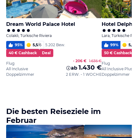
Dream World Palace Hotel
Hotel Delphin
Colakli, Türkische Riviera
Lara, Türkische Rivi
95
%
5,5
/
6
99
%
5,8
/
6
5.202 Bew.
40 € Cashback
Deal
50 € Cashback
- 206 €
1.636 €
Flug
Flug
1.430 €
ab
All Inclusive
All Inclusive Plus
Doppelzimmer
2 ERW. • 1 WOCHE
Doppelzimmer
Die besten Reiseziele im
Februar