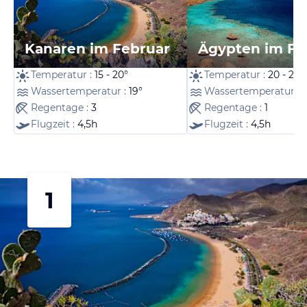
Kanaren im Februar
Ägypten im Fe
Temperatur :
15 - 20°
Temperatur :
20 - 24°
Wassertemperatur :
19°
Wassertemperatur :
Regentage :
3
Regentage :
1
Flugzeit :
4,5h
Flugzeit :
4,5h
1