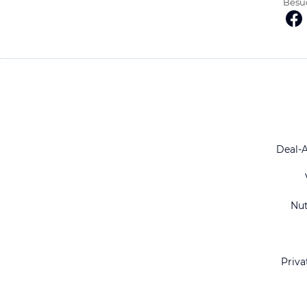
Besuc
Deal-
Nu
Priva