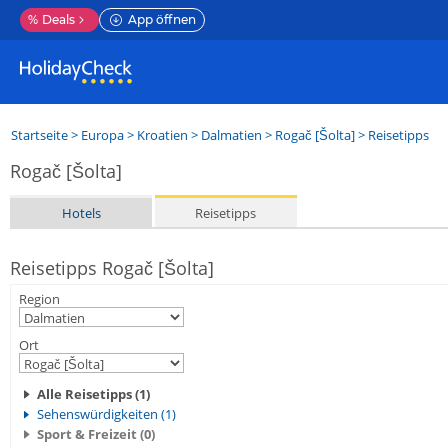
%
Deals
App öffnen
Startseite
>
Europa
>
Kroatien
>
Dalmatien
>
Rogač [Šolta]
> Reisetipps
Rogač [Šolta]
Hotels
Reisetipps
Reisetipps Rogač [Šolta]
Region
Ort
Alle Reisetipps (1)
Sehenswürdigkeiten (1)
Sport & Freizeit (0)