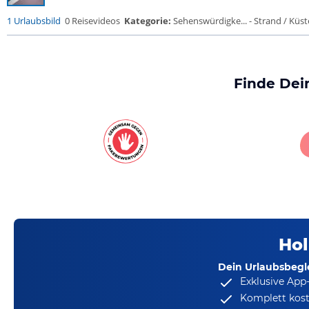
1 Urlaubsbild
0 Reisevideos
Kategorie:
Sehenswürdigke... - Strand / Küste
Finde Dei
Hol
Dein Urlaubsbegle
Exklusive App
Komplett kost