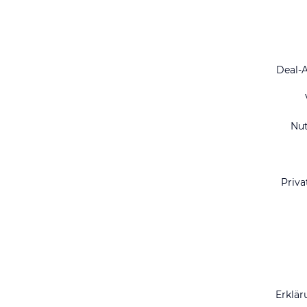
Deal-
Nu
Priva
Erklär