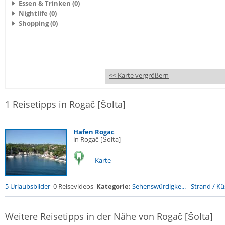
Essen & Trinken (0)
Nightlife (0)
Shopping (0)
<< Karte vergrößern
1 Reisetipps in Rogač [Šolta]
Hafen Rogac
in Rogač [Šolta]
Karte
5 Urlaubsbilder
0 Reisevideos
Kategorie:
Sehenswürdigke...
-
Strand / Küs
Weitere Reisetipps in der Nähe von Rogač [Šolta]