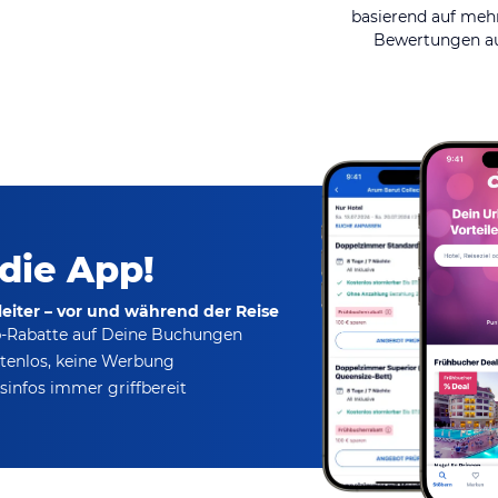
basierend auf mehr
Bewertungen au
 die App!
eiter – vor und während der Reise
p-Rabatte
auf Deine Buchungen
tenlos,
keine Werbung
infos immer griffbereit