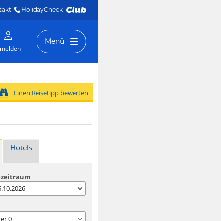
takt
HolidayCheck 
Menü
melden
Einen Reisetipp bewerten
Hotels
ezeitraum
06.10.2026
der
0