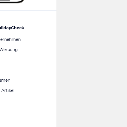
olidayCheck
ternehmen
 Werbung
hemen
 Artikel