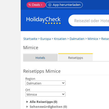
%
Deals
App herunterladen
Startseite
>
Europa
>
Kroatien
>
Dalmatien
>
Mimice
> Reise
Mimice
Hotels
Reisetipps
Reisetipps Mimice
Region
Ort
Alle Reisetipps (0)
Sehenswürdigkeiten (0)