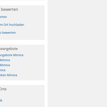
 bewerten
erten
sem Ort hochladen
pp bewerten
seangebote
 Angebote Mimice
 Mimice
 Mimice
mice
iten Mimice
Orte
ik