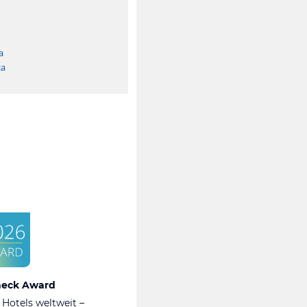
a
ca
heck Award
 Hotels weltweit –