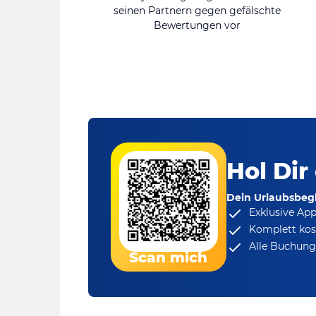
seinen Partnern gegen gefälschte
Bewertungen vor
Hol Dir
Dein Urlaubsbegl
Exklusive Ap
Komplett kos
Alle Buchungs
Scan mich