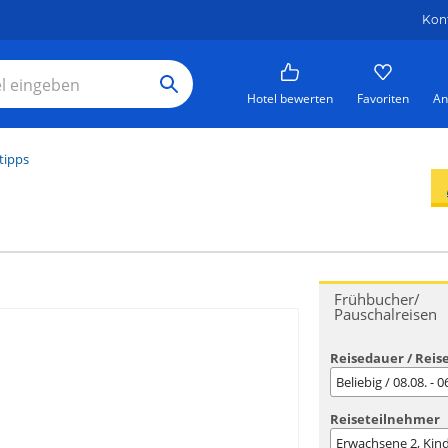
Kon
Hotel bewerten
Favoriten
An
tipps
Frühbucher/
Pauschalreisen
Reisedauer / Reis
Beliebig / 08.08. - 
Reiseteilnehmer
Erwachsene
2
, Kin