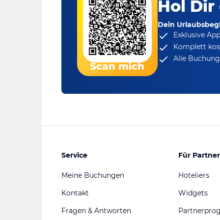
Hol Dir
Dein Urlaubsbegl
Exklusive Ap
Komplett kos
Alle Buchungs
Scan mich
Service
Für Partner
Meine Buchungen
Hoteliers
Kontakt
Widgets
Fragen & Antworten
Partnerpr