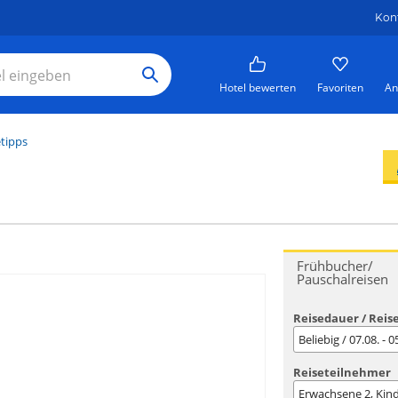
Kon
Hotel bewerten
Favoriten
An
tipps
Frühbucher/
Pauschalreisen
Reisedauer / Reis
Beliebig / 07.08. - 
Reiseteilnehmer
Erwachsene
2
, Kin