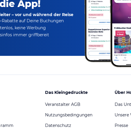
 die App!
eiter – vor und während der Reise
p-Rabatte
auf Deine Buchungen
tenlos,
keine Werbung
infos immer griffbereit
Das Kleingedruckte
Über H
Veranstalter AGB
Das Un
Nutzungsbedingungen
Unsere
ogramm
Datenschutz
Presse