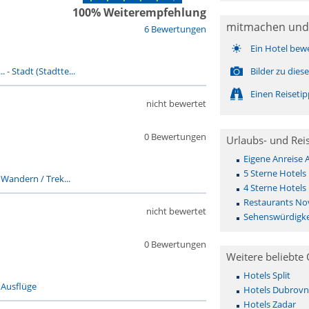
100% Weiterempfehlung
mitmachen und
6 Bewertungen
Ein Hotel bew
..
-
Stadt (Stadtte...
Bilder zu die
Einen Reiseti
nicht bewertet
0 Bewertungen
Urlaubs- und Rei
Eigene Anreise 
5 Sterne Hotels
-
Wandern / Trek...
4 Sterne Hotels
Restaurants Nov
nicht bewertet
Sehenswürdigke
0 Bewertungen
Weitere beliebte 
Hotels Split
-
Ausflüge
Hotels Dubrovn
Hotels Zadar