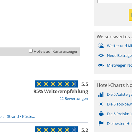
Wissenswertes 
Wetter und Kl
Hotels auf Karte anzeigen
Neue Beiträge
Mietwagen No
5.5
Hotel-Charts No
95% Weiterempfehlung
Die 5 Aufsteig
22 Bewertungen
Die 5 Top-bew
Die 5 Preisknü
...
-
Strand / Küste...
Die besten Ho
5.2