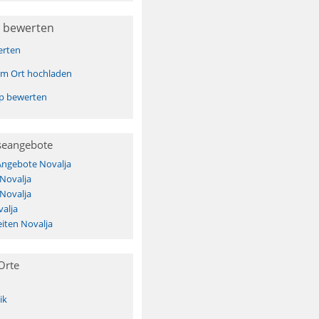
 bewerten
erten
sem Ort hochladen
pp bewerten
seangebote
Angebote Novalja
 Novalja
 Novalja
alja
iten Novalja
Orte
ik