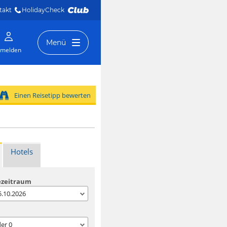
takt
HolidayCheck 
Menü
melden
Einen Reisetipp bewerten
Hotels
ezeitraum
05.10.2026
der
0