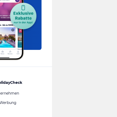
olidayCheck
ternehmen
 Werbung