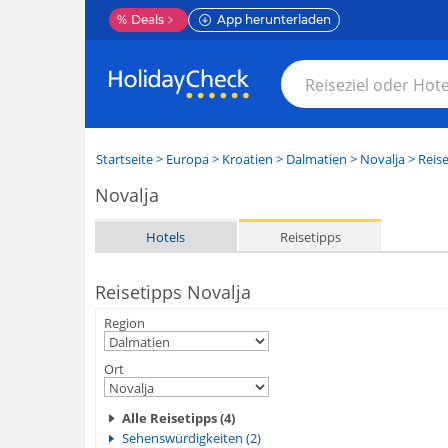
%
Deals
App herunterladen
Startseite
>
Europa
>
Kroatien
>
Dalmatien
>
Novalja
> Reise
Novalja
Hotels
Reisetipps
Reisetipps Novalja
Region
Ort
Alle Reisetipps (4)
Sehenswürdigkeiten (2)