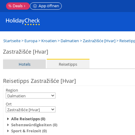
%
Deals
App öffnen
Startseite
>
Europa
>
Kroatien
>
Dalmatien
>
Zastražišće [Hvar]
> Reisetip
Zastražišće [Hvar]
Hotels
Reisetipps
Reisetipps Zastražišće [Hvar]
Region
Ort
Alle Reisetipps (0)
Sehenswürdigkeiten (0)
Sport & Freizeit (0)