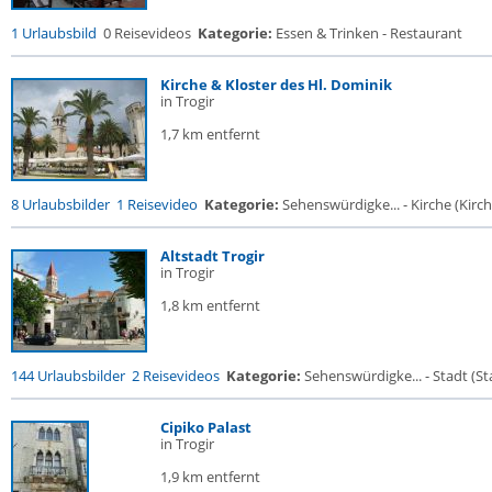
1 Urlaubsbild
0 Reisevideos
Kategorie:
Essen & Trinken - Restaurant
Kirche & Kloster des Hl. Dominik
in Trogir
1,7 km entfernt
8 Urlaubsbilder
1 Reisevideo
Kategorie:
Sehenswürdigke... - Kirche (Kirche
Altstadt Trogir
in Trogir
1,8 km entfernt
144 Urlaubsbilder
2 Reisevideos
Kategorie:
Sehenswürdigke... - Stadt (Sta
Cipiko Palast
in Trogir
1,9 km entfernt