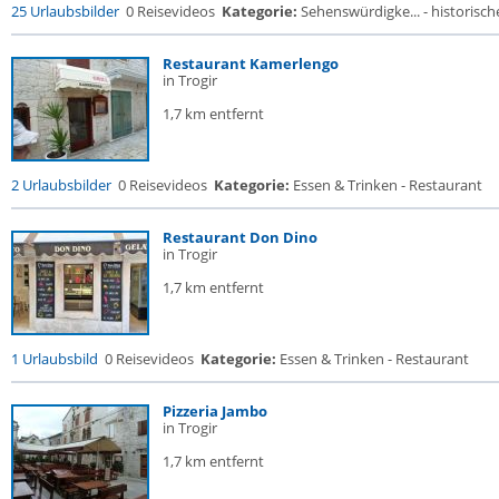
25 Urlaubsbilder
0 Reisevideos
Kategorie:
Sehenswürdigke... - historische
Restaurant Kamerlengo
in Trogir
1,7 km entfernt
2 Urlaubsbilder
0 Reisevideos
Kategorie:
Essen & Trinken - Restaurant
Restaurant Don Dino
in Trogir
1,7 km entfernt
1 Urlaubsbild
0 Reisevideos
Kategorie:
Essen & Trinken - Restaurant
Pizzeria Jambo
in Trogir
1,7 km entfernt